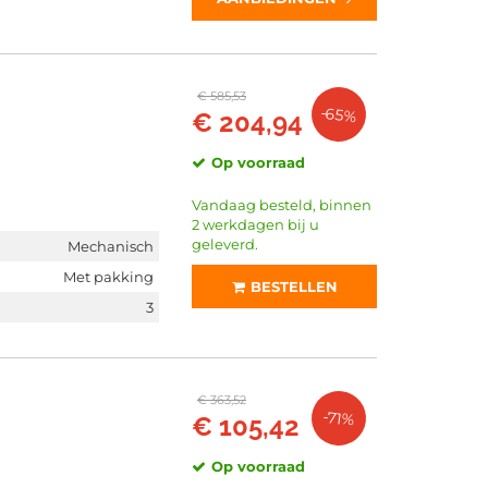
€ 585,53
-65%
€ 204,94
Op voorraad
Vandaag besteld, binnen
2 werkdagen bij u
geleverd.
Mechanisch
Met pakking
BESTELLEN
3
€ 363,52
-71%
€ 105,42
Op voorraad