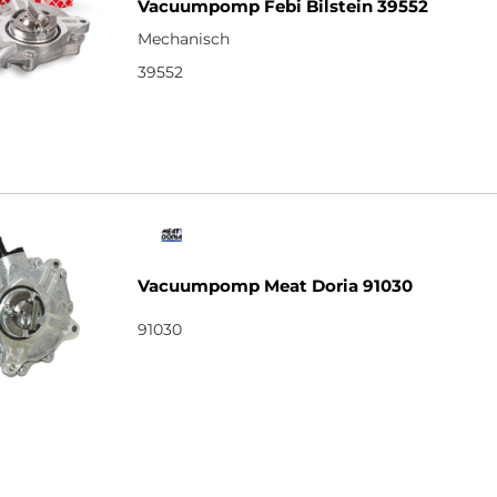
Vacuumpomp Febi Bilstein 39552
Mechanisch
39552
Vacuumpomp Meat Doria 91030
91030