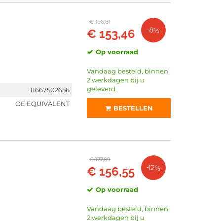
€ 166,81
-8%
€ 153,46
Op voorraad
Vandaag besteld, binnen
2 werkdagen bij u
geleverd.
11667502656
OE EQUIVALENT
BESTELLEN
€ 177,89
-12%
€ 156,55
Op voorraad
Vandaag besteld, binnen
2 werkdagen bij u