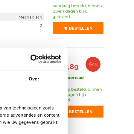
Vandaag besteld, binnen
2 werkdagen bij u
geleverd.
Mechanisch
2
BESTELLEN
€ 271,92
-64%
€ 97,89
Op voorraad
Over
Vandaag besteld, binnen
2 werkdagen bij u
geleverd.
Mechanisch
p van technologieën zoals
1
BESTELLEN
erde advertenties en content,
Met afdichtring
en wie uw gegevens gebruikt