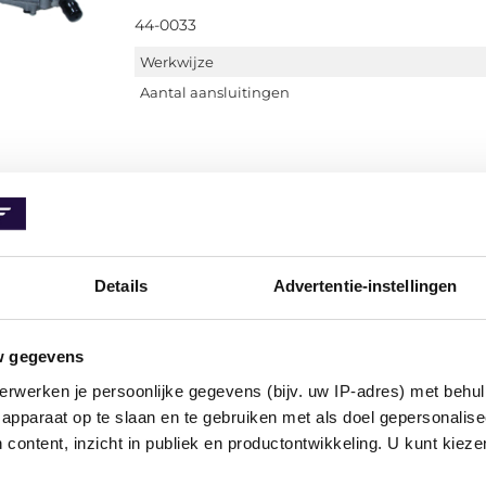
44-0033
Werkwijze
Aantal aansluitingen
Vacuumpomp Maxgear 44-0027
Details
Advertentie-instellingen
Mechanisch, Met afdichtring
44-0027
w gegevens
Werkwijze
erwerken je persoonlijke gegevens (bijv. uw IP-adres) met behul
Aantal aansluitingen
apparaat op te slaan en te gebruiken met als doel gepersonalise
Aanvullende artikelen / Aanvullende info 2
 content, inzicht in publiek en productontwikkeling. U kunt kiez