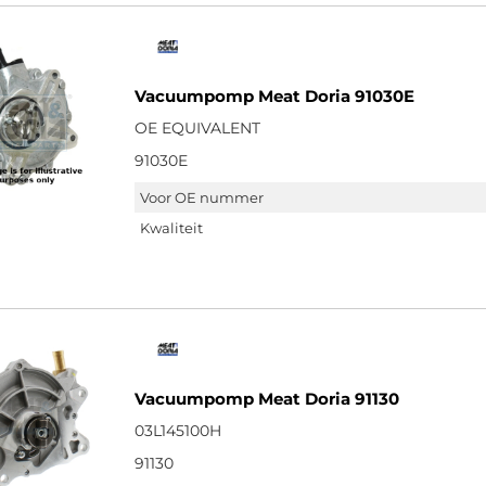
Vacuumpomp Meat Doria 91030E
OE EQUIVALENT
91030E
Voor OE nummer
Kwaliteit
Vacuumpomp Meat Doria 91130
03L145100H
91130