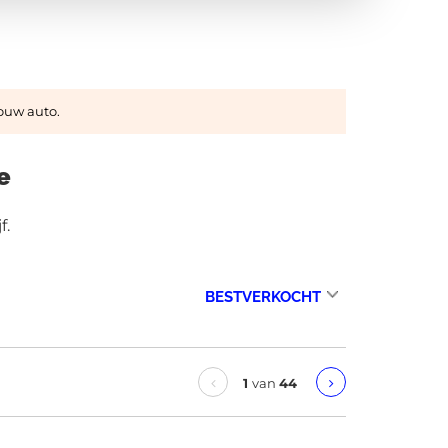
jouw auto.
e
f.
1
van
44