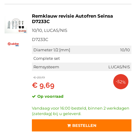
Remklauw revisie Autofren Seinsa
D7233C
10/10, LUCAS/NIS
D7233C
Diameter 1/2 [mm]
10/10
Complete set
Remsysteem
LUCAS/NIS
€ 20,19
-52%
€ 9,69
Op voorraad
Vandaag voor 16:00 besteld, binnen 2 werkdagen
(zaterdag) bij u geleverd.
BESTELLEN