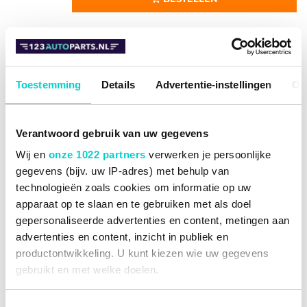
Remklauw revisie ATE 11.8116-0340.1
Toestemming
Details
Advertentie-instellingen
Ov
ATE
11.8116-0340.1
Verantwoord gebruik van uw gegevens
€ 4,80
-17%
€ 3,99
Wij en
onze 1022 partners
verwerken je persoonlijke
gegevens (bijv. uw IP-adres) met behulp van
Op voorraad
technologieën zoals cookies om informatie op uw
apparaat op te slaan en te gebruiken met als doel
Vandaag voor 16:00 besteld, binnen 2 werkdagen
gepersonaliseerde advertenties en content, metingen aan
(zaterdag) bij u geleverd.
advertenties en content, inzicht in publiek en
BESTELLEN
productontwikkeling. U kunt kiezen wie uw gegevens
gebruikt en met welke doelen.
Als u het toestaat, willen we ook graag: