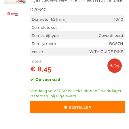
10/10, Geventileerd, BOSCH, WITH GUIDE PINS
D7034C
Diameter 1/2 [mm]
10/10
Complete set
Remschijftype
Geventileerd
Remsysteem
BOSCH
Versie
WITH GUIDE PINS
€ 21,13
-60%
€ 8,45
Op voorraad
Vandaag voor 17:00 besteld, binnen 2 werkdagen
(zaterdag) bij u geleverd.
BESTELLEN