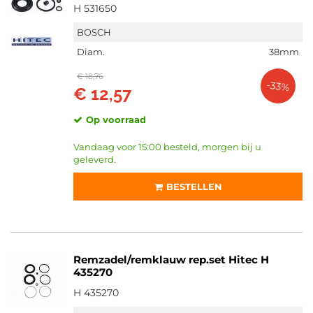
H 531650
BOSCH
Diam.
38mm
€ 18,76
-33%
€ 12,57
Op voorraad
Vandaag voor 15:00 besteld, morgen bij u
geleverd.
BESTELLEN
Remzadel/remklauw rep.set Hitec H
435270
H 435270