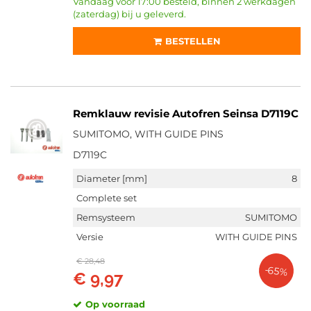
Vandaag voor 17:00 besteld, binnen 2 werkdagen
(zaterdag) bij u geleverd.
BESTELLEN
Remklauw revisie Autofren Seinsa D7119C
SUMITOMO, WITH GUIDE PINS
D7119C
Diameter [mm]
8
Complete set
Remsysteem
SUMITOMO
Versie
WITH GUIDE PINS
€ 28,48
-65%
€ 9,97
Op voorraad