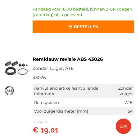
Vandaag voor 16:00 besteld, binnen 2 werkdagen
(zaterdag) bij u geleverd.
BESTELLEN
Remklauw revisie ABS 43026
Zonder zuiger, ATE
43026
Aanvullend artikel/aanvullende
Zonder
informatie
zuiger
Remsysteem
ATE
Voor zuigerdiameter [mm]
54
€ 24,68
-23%
€ 19,01