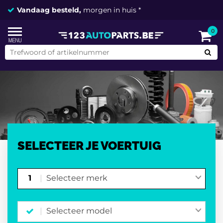
Vandaag besteld,
2 miljoen onderdelen
morgen in huis *
op voorraad
0
SELECTEER JE VOERTUIG
1
Selecteer merk
Selecteer model