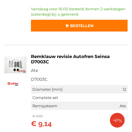
Vandaag voor 16:00 besteld, binnen 2 werkdagen
(zaterdag) bij u geleverd.
BESTELLEN
Remklauw revisie Autofren Seinsa
D7003C
Ate
D7003C
Diameter [mm]
12
Complete set
Remsysteem
Ate
€ 17,23
-47%
€ 9,14