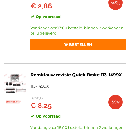
-53%
€ 2,86
Wabco (56)
Pe Automotive (18)
Op voorraad
Toon meer
Vandaag voor 17:00 besteld, binnen 2 werkdagen
bij u geleverd.
CATEGORIEËN
BESTELLEN
Remklauw revisie (13059)
Remstelinrichting (2)
INBOUWPLAATS
Remklauw revisie Quick Brake 113-1499X
Vooras (2502)
Achteras (1905)
113-1499X
Rechts (34)
Links (31)
€ 20,13
-59%
€ 8,25
Vooras links en rechts (26)
Toon meer
Op voorraad
VOORRAAD
Vandaag voor 16:00 besteld, binnen 2 werkdagen