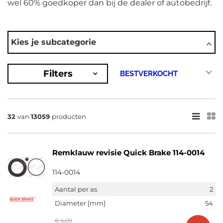
wel 60% goedkoper dan bij de dealer of autobedrijf.
AUTOMERKEN
Kies je subcategorie
Abarth
Ac
Acura
Filters
Alfa Romeo
Alpina
Toon meer
×
32
van
13059
producten
13059
Resultaten
Remklauw revisie Quick Brake 114-0014
×
MERKEN
114-0014
Meritor (152)
Aantal per as
2
Auger (181)
Diameter [mm]
54
Vaden Original (11)
€ 6,09