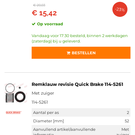
€ 20,03
-23%
€ 15,42
Op voorraad
Vandaag voor 17:30 besteld, binnen 2 werkdagen
(zaterdag) bij u geleverd.
BESTELLEN
Remklauw revisie Quick Brake 114-5261
Met zuiger
114-5261
Aantal per as
2
Diameter [mm]
52
Aanvullend artikel/aanvullende
Met
informatie
zuiger