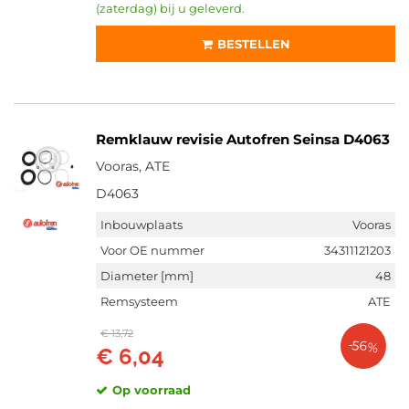
(zaterdag) bij u geleverd.
Niet op voorraad (7173)
Op voorraad (5886)
BESTELLEN
Remklauw revisie Autofren Seinsa D4063
Vooras, ATE
D4063
Inbouwplaats
Vooras
Voor OE nummer
34311121203
Diameter [mm]
48
Remsysteem
ATE
€ 13,72
-56%
€ 6,04
Op voorraad