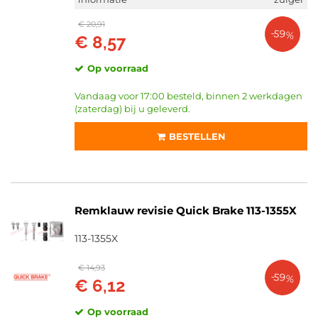
€ 20,91
-59%
€ 8,57
Op voorraad
Vandaag voor 17:00 besteld, binnen 2 werkdagen
(zaterdag) bij u geleverd.
BESTELLEN
Remklauw revisie Quick Brake 113-1355X
113-1355X
€ 14,93
-59%
€ 6,12
Op voorraad