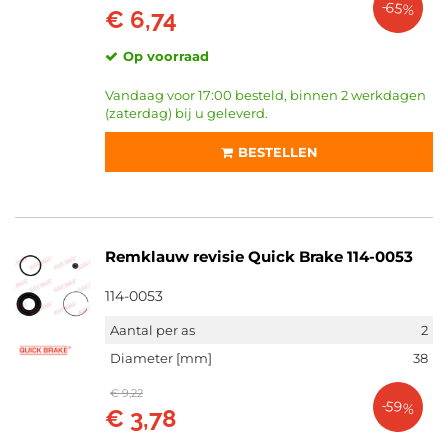
-65%
€ 6,74
Op voorraad
Vandaag voor 17:00 besteld, binnen 2 werkdagen
(zaterdag) bij u geleverd.
BESTELLEN
Remklauw revisie Quick Brake 114-0053
114-0053
Aantal per as
2
Diameter [mm]
38
€ 9,22
-59%
€ 3,78