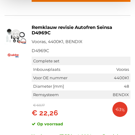
Remklauw revisie Autofren Seinsa
D4969C
Vooras, 4400K1, BENDIX
D4969C
Complete set
Inbouwplaats
Vooras
Voor OE nummer
4400K1
Diameter [mm]
48
Remsysteem
BENDIX
€ 60,17
-63%
€ 22,26
Op voorraad