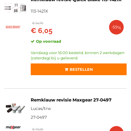
113-1421X
€ 14,76
-59%
€ 6,05
Op voorraad
Vandaag voor 16:00 besteld, binnen 2 werkdagen
(zaterdag) bij u geleverd.
BESTELLEN
Remklauw revisie Maxgear 27-0497
Lucas/trw
27-0497
€ 19,26