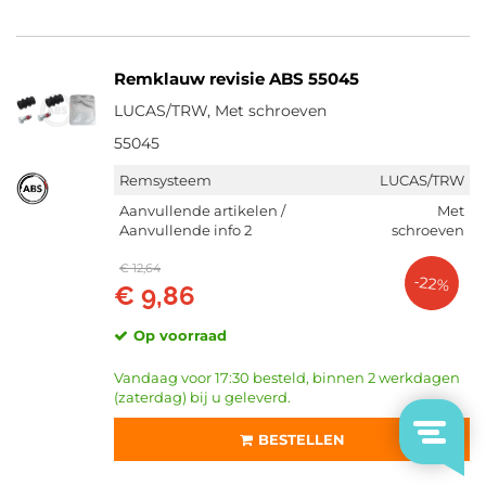
Remklauw revisie ABS 55045
LUCAS/TRW, Met schroeven
55045
Remsysteem
LUCAS/TRW
Aanvullende artikelen /
Met
Aanvullende info 2
schroeven
€ 12,64
-22%
€ 9,86
Op voorraad
Vandaag voor 17:30 besteld, binnen 2 werkdagen
(zaterdag) bij u geleverd.
BESTELLEN