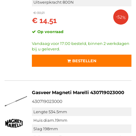
Uitwerpkracht 800N
€ 30,21
-52%
€ 14,51
Op voorraad
Vandaag voor 17:00 besteld, binnen 2 werkdagen
bij u geleverd.
BESTELLEN
Gasveer Magneti Marelli 430719023000
430719023000
Lengte 534.5mm
Huis diam.19mm
Slag 198mm