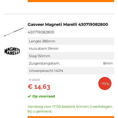
Gasveer Magneti Marelli 430719082800
430719082800
Lengte 385mm
Huis diam.19mm
Slag 150mm
Zuigerstangdiam.
8mm
Uitwerpkracht 140N
€ 28,68
-49%
€ 14,63
Op voorraad
Vandaag voor 17:00 besteld, binnen 2 werkdagen
bij u geleverd.