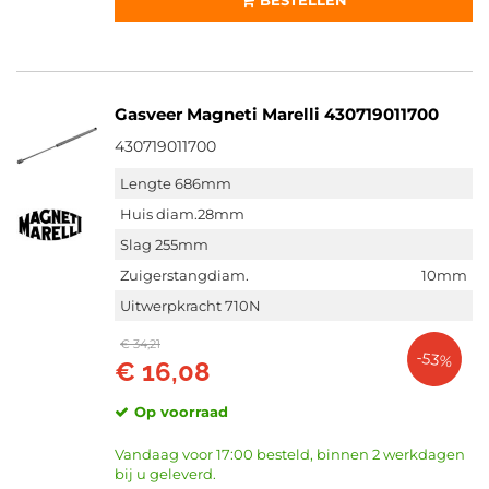
BESTELLEN
Gasveer Magneti Marelli 430719011700
430719011700
Lengte 686mm
Huis diam.28mm
Slag 255mm
Zuigerstangdiam.
10mm
Uitwerpkracht 710N
€ 34,21
-53%
€ 16,08
Op voorraad
Vandaag voor 17:00 besteld, binnen 2 werkdagen
bij u geleverd.