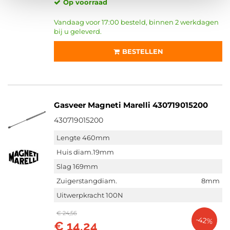
Op voorraad
Vandaag voor 17:00 besteld, binnen 2 werkdagen
bij u geleverd.
BESTELLEN
Gasveer Magneti Marelli 430719015200
430719015200
Lengte 460mm
Huis diam.19mm
Slag 169mm
Zuigerstangdiam.
8mm
Uitwerpkracht 100N
€ 24,56
-42%
€ 14,24