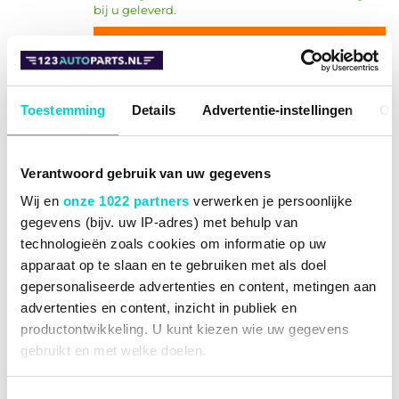
bij u geleverd.
BESTELLEN
Toestemming
Details
Advertentie-instellingen
Ov
Gasveer Magneti Marelli 430719014600
430719014600
Verantwoord gebruik van uw gegevens
Lengte 576mm
Wij en
onze 1022 partners
verwerken je persoonlijke
Huis diam.19mm
gegevens (bijv. uw IP-adres) met behulp van
technologieën zoals cookies om informatie op uw
Slag 235mm
apparaat op te slaan en te gebruiken met als doel
Zuigerstangdiam.
8mm
gepersonaliseerde advertenties en content, metingen aan
Uitwerpkracht 310N
advertenties en content, inzicht in publiek en
€ 24,80
productontwikkeling. U kunt kiezen wie uw gegevens
-45%
€ 13,65
gebruikt en met welke doelen.
Op voorraad
Als u het toestaat, willen we ook graag: