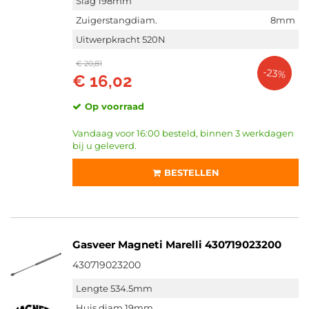
Slag 198mm
Zuigerstangdiam.
8mm
Uitwerpkracht 520N
€ 20,81
-23%
€ 16,02
Op voorraad
Vandaag voor 16:00 besteld, binnen 3 werkdagen
bij u geleverd.
BESTELLEN
Gasveer Magneti Marelli 430719023200
430719023200
Lengte 534.5mm
Huis diam.19mm