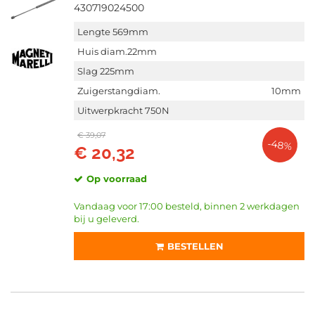
430719024500
Lengte 569mm
Huis diam.22mm
Slag 225mm
Zuigerstangdiam.
10mm
Uitwerpkracht 750N
€ 39,07
-48%
€ 20,32
Op voorraad
Vandaag voor 17:00 besteld, binnen 2 werkdagen
bij u geleverd.
BESTELLEN