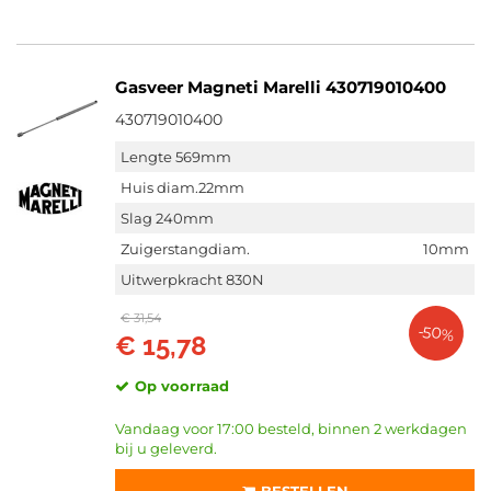
Gasveer Magneti Marelli 430719010400
430719010400
Lengte 569mm
Huis diam.22mm
Slag 240mm
Zuigerstangdiam.
10mm
Uitwerpkracht 830N
€ 31,54
-50%
€ 15,78
Op voorraad
Vandaag voor 17:00 besteld, binnen 2 werkdagen
bij u geleverd.