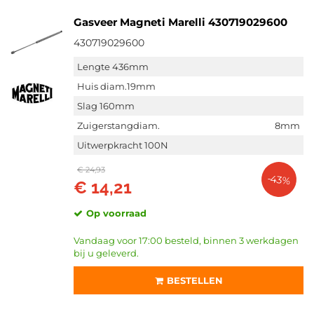
Gasveer Magneti Marelli 430719029600
430719029600
Lengte 436mm
Huis diam.19mm
Slag 160mm
Zuigerstangdiam.
8mm
Uitwerpkracht 100N
€ 24,93
-43%
€ 14,21
Op voorraad
Vandaag voor 17:00 besteld, binnen 3 werkdagen
bij u geleverd.
BESTELLEN