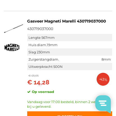
Gasveer Magneti Marelli 430719037000
430719037000
Lengte 567mm
Huis diam.19mm
Slag 230mm
Zuigerstangdiam.
8mm
Uitwerpkracht 500N
€ 25,05
-43%
€ 14,28
Op voorraad
Vandaag voor 17:00 besteld, binnen 2 werkdagen
bij u geleverd.