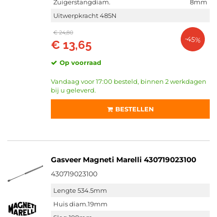
Zuigerstangdiam.
8mm
Uitwerpkracht 485N
€ 24,80
-45%
€ 13,65
Op voorraad
Vandaag voor 17:00 besteld, binnen 2 werkdagen
bij u geleverd.
BESTELLEN
Gasveer Magneti Marelli 430719023100
430719023100
Lengte 534.5mm
Huis diam.19mm