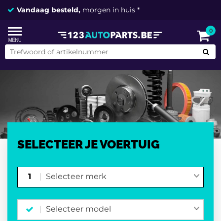
Vandaag besteld,
2 miljoen onderdelen
morgen in huis *
op voorraad
0
SELECTEER JE VOERTUIG
1
Selecteer merk
Selecteer model