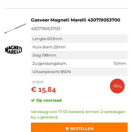
Gasveer Magneti Marelli 430719053700
430719053700
Lengte 603mm
Huis diam.22mm
Slag 198mm
Zuigerstangdiam.
10mm
Uitwerpkracht 850N
€ 36,01
-56%
€ 15,84
Op voorraad
Vandaag voor 17:00 besteld, binnen 2 werkdagen
bij u geleverd.
BESTELLEN