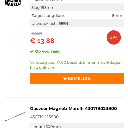
Slag 198mm
Zuigerstangdiam.
8mm
Uitwerpkracht 585N
€ 22,75
-39%
€ 13,88
Op voorraad
Vandaag voor 17:00 besteld, binnen 3 werkdagen
bij u geleverd.
BESTELLEN
Gasveer Magneti Marelli 430719023800
430719023800
Lengte 500mm