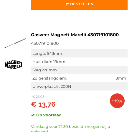
BESTELLEN
Gasveer Magneti Marelli 430719101800
430719101800
Lengte 543mm
Huis diam.19mm
Slag 220mm
Zuigerstangdiam.
8mm
Uitwerpkracht 200N
€ 26,98
-49%
€ 13,76
Op voorraad
Vandaag voor 22:30 besteld, morgen bij u
geleverd.