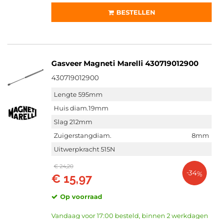
BESTELLEN
Gasveer Magneti Marelli 430719012900
430719012900
Lengte 595mm
Huis diam.19mm
Slag 212mm
Zuigerstangdiam.
8mm
Uitwerpkracht 515N
€ 24,20
-34%
€ 15,97
Op voorraad
Vandaag voor 17:00 besteld, binnen 2 werkdagen