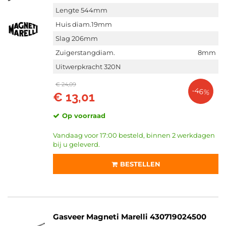
Lengte 544mm
Huis diam.19mm
Slag 206mm
Zuigerstangdiam.
8mm
Uitwerpkracht 320N
€ 24,09
-46%
€ 13,01
Op voorraad
Vandaag voor 17:00 besteld, binnen 2 werkdagen
bij u geleverd.
BESTELLEN
Gasveer Magneti Marelli 430719024500