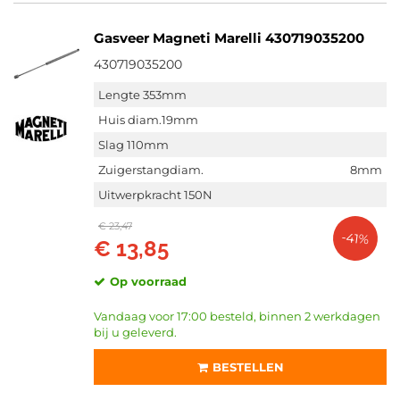
Gasveer Magneti Marelli 430719035200
430719035200
Lengte 353mm
Huis diam.19mm
Slag 110mm
Zuigerstangdiam.
8mm
Uitwerpkracht 150N
€ 23,47
-41%
€ 13,85
Op voorraad
Vandaag voor 17:00 besteld, binnen 2 werkdagen
bij u geleverd.
BESTELLEN