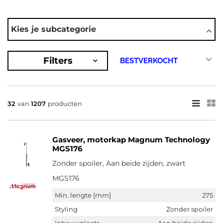
AUTOMERKEN
Kies je subcategorie
Audi
BMW
Citroën
Filters
Daewoo
Fiat
Toon meer
×
32
van
1207
producten
1207
Resultaten
Gasveer, motorkap Magnum Technology
×
MGS176
MERKEN
Zonder spoiler, Aan beide zijden, zwart
Maxgear (3)
MGS176
Magnum Technology (147)
Min. lengte [mm]
275
Magneti Marelli (86)
Styling
Zonder spoiler
Stabilus (913)