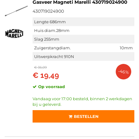
Gasveer Magneti Marelli 430719024900
430719024900
Lengte 686mm
Huis diam.28mm
Slag 255mm
Zuigerstangdiam.
10mm
Uitwerpkracht 910N
€ 36,09
-46%
€ 19,49
Op voorraad
Vandaag voor 17:00 besteld, binnen 2 werkdagen
bij u geleverd.
BESTELLEN