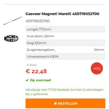
Gasveer Magneti Marelli 430719032700
430719032700
Lengte 772mm
Huis diam.22mm
Slag 322mm
Zuigerstangdiam.
10mm
Uitwerpkracht 630N
€ 39,45
-43%
€ 22,48
Op voorraad
Vandaag voor 17:00 besteld, binnen 2 werkdagen
bij u geleverd.
BESTELLEN