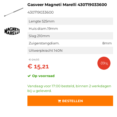
Gasveer Magneti Marelli 430719033600
430719033600
Lengte 525mm
Huis diam.19mm
Slag 210mm
Zuigerstangdiam.
8mm
Uitwerpkracht 140N
€ 24,93
-39%
€ 15,21
Op voorraad
Vandaag voor 17:00 besteld, binnen 2 werkdagen
bij u geleverd.
BESTELLEN