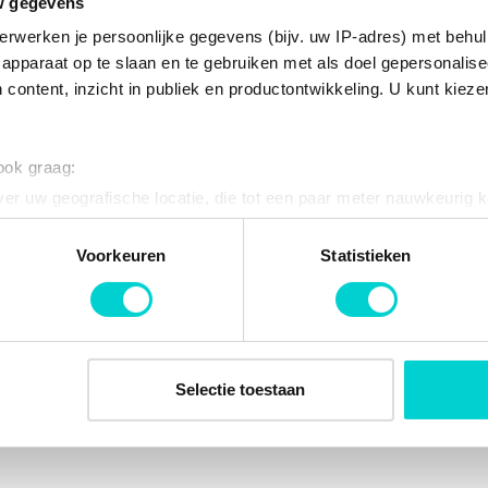
w gegevens
erwerken je persoonlijke gegevens (bijv. uw IP-adres) met behul
KLEMHULS ABS TOERENTALSENS...
apparaat op te slaan en te gebruiken met als doel gepersonalise
 content, inzicht in publiek en productontwikkeling. U kunt kiez
 ook graag:
er uw geografische locatie, die tot een paar meter nauwkeurig k
SCHROEF
n door het actief te scannen op specifieke eigenschappen (fingerp
onlijke gegevens worden verwerkt en stel uw voorkeuren in he
Voorkeuren
Statistieken
jzigen of intrekken in de Cookieverklaring.
ent en advertenties te personaliseren, om functies voor social
. Ook delen we informatie over uw gebruik van onze site met on
e. Deze partners kunnen deze gegevens combineren met andere i
Selectie toestaan
REMSCHOEN VEER
erzameld op basis van uw gebruik van hun services.