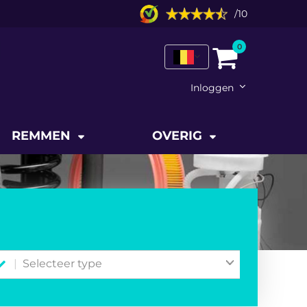
/
10
0
Inloggen
REMMEN
OVERIG
Selecteer type