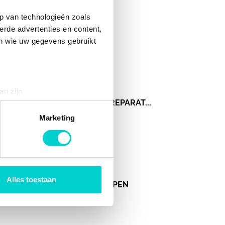
p van technologieën zoals
VACUUMPOMP
erde advertenties en content,
en wie uw gegevens gebruikt
an zijn
REMSCHOEN ANKERROL REPARAT...
rinting)
t
detailgedeelte
in. U kunt uw
Marketing
 media te bieden en om ons
ze partners voor social
nformatie die u aan ze heeft
Alles toestaan
REMSCHOENBOUT/PEN