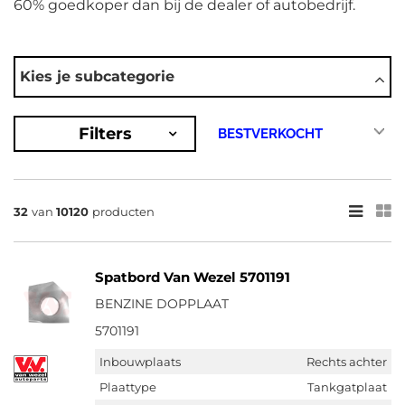
60% goedkoper dan bij de dealer of autobedrijf.
AUTOMERKEN
Kies je subcategorie
Abarth
Ac
Acura
Filters
Aixam
Alfa Romeo
Toon meer
×
32
van
10120
producten
10120
Resultaten
Spatbord Van Wezel 5701191
×
BENZINE DOPPLAAT
MERKEN
5701191
Van Wezel (2591)
Bodermann (1331)
Inbouwplaats
Rechts achter
Plaattype
Tankgatplaat
Blic (3052)