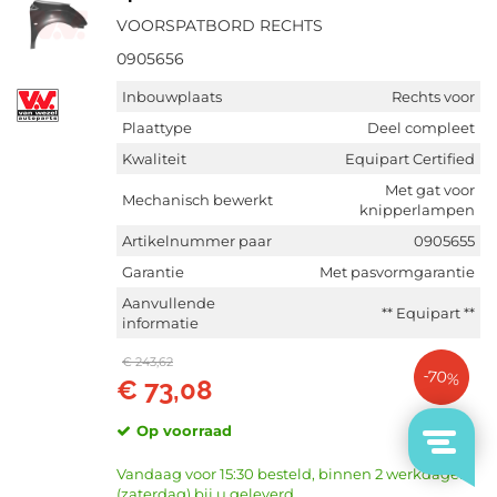
VOORSPATBORD RECHTS
0905656
Inbouwplaats
Rechts voor
Plaattype
Deel compleet
Kwaliteit
Equipart Certified
Met gat voor
Mechanisch bewerkt
knipperlampen
Artikelnummer paar
0905655
Garantie
Met pasvormgarantie
Aanvullende
** Equipart **
informatie
€ 243,62
-70%
€ 73,08
Op voorraad
Vandaag voor 15:30 besteld, binnen 2 werkdagen
(zaterdag) bij u geleverd.