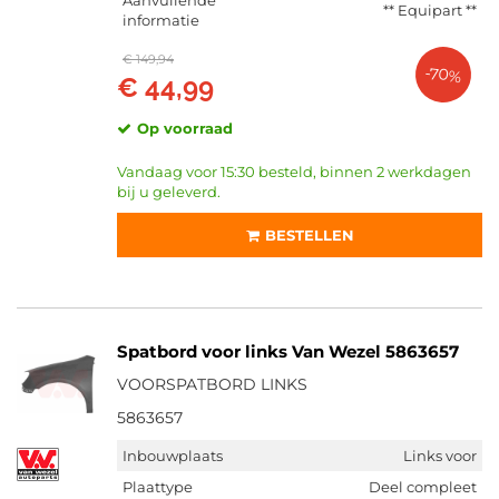
Aanvullende
** Equipart **
informatie
€ 149,94
-70%
€ 44,99
Op voorraad
Vandaag voor 15:30 besteld, binnen 2 werkdagen
bij u geleverd.
BESTELLEN
Spatbord voor links Van Wezel 5863657
VOORSPATBORD LINKS
5863657
Inbouwplaats
Links voor
Plaattype
Deel compleet