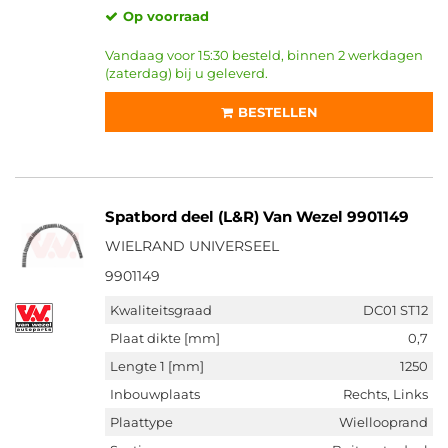
Op voorraad
Vandaag voor 15:30 besteld, binnen 2 werkdagen
(zaterdag) bij u geleverd.
BESTELLEN
Spatbord deel (L&R) Van Wezel 9901149
WIELRAND UNIVERSEEL
9901149
Kwaliteitsgraad
DC01 ST12
Plaat dikte [mm]
0,7
Lengte 1 [mm]
1250
Inbouwplaats
Rechts, Links
Plaattype
Wiellooprand