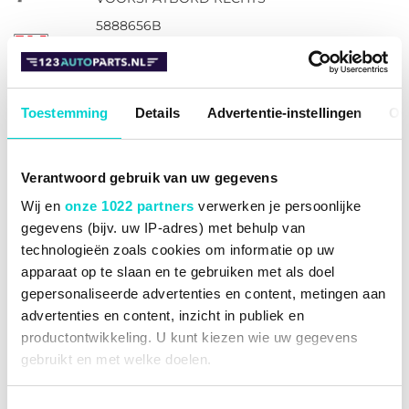
5888656B
Inbouwplaats
Rechts voor
Met gat voor
Mechanisch bewerkt
knipperlampen
Toestemming
Details
Advertentie-instellingen
Ov
Bekijk de stuklijst voor
artikelen die nog worden
benodigd
Verantwoord gebruik van uw gegevens
Extra benodigde artikelen
Montageset
Wij en
onze 1022 partners
verwerken je persoonlijke
Artikelnummer paar
5888655B
gegevens (bijv. uw IP-adres) met behulp van
Voor dagwaardegerechte
technologieën zoals cookies om informatie op uw
reparatie
apparaat op te slaan en te gebruiken met als doel
€ 116,78
-70%
gepersonaliseerde advertenties en content, metingen aan
€ 35,03
advertenties en content, inzicht in publiek en
productontwikkeling. U kunt kiezen wie uw gegevens
Op voorraad
gebruikt en met welke doelen.
Vandaag voor 15:30 besteld, binnen 2 werkdagen
(zaterdag) bij u geleverd.
Als u het toestaat, willen we ook graag: