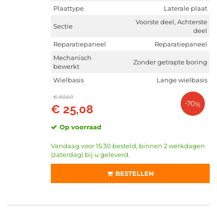
Op voorraad (7152)
Plaattype
Laterale plaat
Niet op voorraad (2968)
Voorste deel, Achterste
Sectie
deel
Reparatiepaneel
Reparatiepaneel
Mechanisch
Zonder getrapte boring
bewerkt
Wielbasis
Lange wielbasis
€ 83,60
-70%
€ 25,08
Op voorraad
Vandaag voor 15:30 besteld, binnen 2 werkdagen
(zaterdag) bij u geleverd.
BESTELLEN