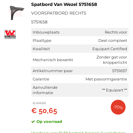
Spatbord Van Wezel 5751658
VOORSPATBORD RECHTS
5751658
Inbouwplaats
Rechts voor
Plaattype
Deel compleet
Kwaliteit
Equipart Certified
Zonder gat voor
Mechanisch bewerkt
knipperlicht
Artikelnummer paar
5751657
Garantie
Met pasvormgarantie
Aanvullende
** Equipart **
informatie
€ 168,82
-70%
€ 50,65
Op voorraad