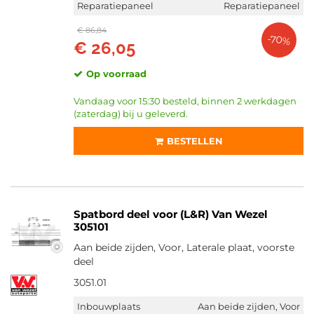
Reparatiepaneel
Reparatiepaneel
Diederichs (2425)
€ 86,84
-70%
Pacol (406)
€ 26,05
Toon meer
Op voorraad
CATEGORIEËN
Vandaag voor 15:30 besteld, binnen 2 werkdagen
(zaterdag) bij u geleverd.
Spatbord (10120)
Modderkuip (4)
BESTELLEN
INBOUWPLAATS
Rechts voor (3964)
Links voor (3936)
Spatbord deel voor (L&R) Van Wezel
Rechts achter (996)
305101
Links achter (971)
Aan beide zijden, Voor, Laterale plaat, voorste
Links (266)
deel
Toon meer
3051.01
VOORRAAD
Inbouwplaats
Aan beide zijden, Voor