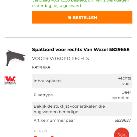
Vandaag voor 15:30 besteld, binnen 2 werkdagen
(zaterdag) bij u geleverd.
BESTELLEN
Spatbord voor rechts Van Wezel 5829658
VOORSPATBORD RECHTS
5829658
Rechts
Inbouwplaats
voor
Deel
Plaattype
compleet
Bekijk de stuklijst voor artikelen die
nog worden benodigd
Artikelnummer paar
5829657
€ 145,39
-70%