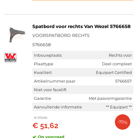
Spatbord voor rechts Van Wezel 5766658
VOORSPATBORD RECHTS
5766658
Inbouwplaats
Rechts voor
Plaattype
Deel compleet
Kwaliteit
Equipart Certified
Artikelnummer paar
5766657
Niet voor facelift
Garantie
Met pasvormgarantie
Aanvullende informatie
** Equipart **
€ 172,06
-70%
€ 51,62
Op voorraad