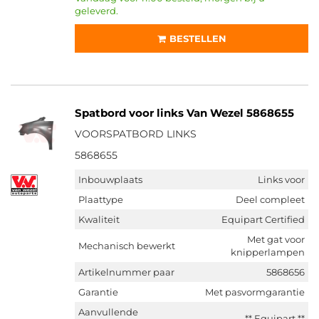
geleverd.
BESTELLEN
Spatbord voor links Van Wezel 5868655
VOORSPATBORD LINKS
5868655
Inbouwplaats
Links voor
Plaattype
Deel compleet
Kwaliteit
Equipart Certified
Met gat voor
Mechanisch bewerkt
knipperlampen
Artikelnummer paar
5868656
Garantie
Met pasvormgarantie
Aanvullende
** Equipart **