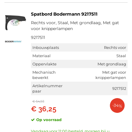
Spatbord Bodermann 9217511
Rechts voor, Staal, Met grondlaag, Met gat
voor knipperlampen
9217511
Inbouwplaats
Rechts voor
Materiaal
Staal
Oppervlakte
Met grondlaag
Mechanisch
Met gat voor
bewerkt
knipperlampen
Artikelnummer
9217512
paar
€ 54,93
-34%
€ 36,25
Op voorraad
Vandaag voor 11:00 besteld, morgen bij u