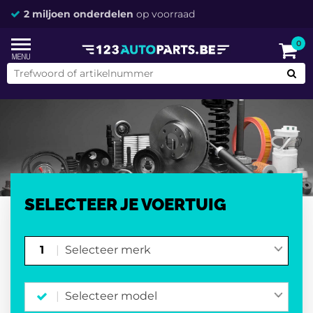
2 miljoen onderdelen
op voorraad
0
SELECTEER JE VOERTUIG
1
Selecteer merk
Selecteer model