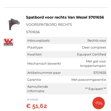
Spatbord voor rechts Van Wezel 5701656
VOORSPATBORD RECHTS
5701656
Inbouwplaats
Rechts voor
Plaattype
Deel compleet
Kwaliteit
Equipart Certified
Met gat voor
Mechanisch bewerkt
knipperlampen
Artikelnummer paar
5701655
Garantie
Met pasvormgarantie
Aanvullende
** Equipart **
informatie
€ 172,06
-70%
€ 51,62