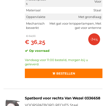
Voor
s
Materiaal
Staal
Oppervlakte
Met grondlaag
Mechanisch
Met gat voor knipperlampen, Met
bewerkt
gat voor antenne
€ 54,93
-34%
€ 36,25
Op voorraad
Vandaag voor 11:00 besteld, morgen bij u
geleverd.
BESTELLEN
Spatbord voor rechts Van Wezel 0336658
VOORSPATBORD RECHTS Staal