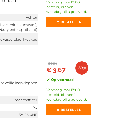
isserblad
Vandaag voor 17:00
besteld, binnen 1
werkdag bij u geleverd.
Achter
BESTELLEN
versterkte kunststof),
ybutylenterephthalat)
 wisserblad, Met kap
€ 8,94
-59%
€ 3,67
Op voorraad
pbeveiligingskleppen
Vandaag voor 17:00
besteld, binnen 1
werkdag bij u geleverd.
Opschroeffilter
75
BESTELLEN
3/4-16 UNF