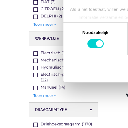
FIAT (3)
CITROEN (2)
Als u het toestaat, willen we
DELPHI (2)
Informatie verzamelen ov
Uw apparaat identificere
Toon meer
Toestemmingsselectie
Lees meer over hoe uw perso
Noodzakelijk
WERKWIJZE
toestemming op elk moment wi
We gebruiken cookies om cont
Electrisch (390)
websiteverkeer te analyseren
Mechanisch (34)
media, adverteren en analys
Hydraulisch (32)
verstrekt of die ze hebben v
Electrisch-pneumatisch
(22)
Manueel (14)
Toon meer
DRAAGARMTYPE
Driehoeksdraagarm (1170)