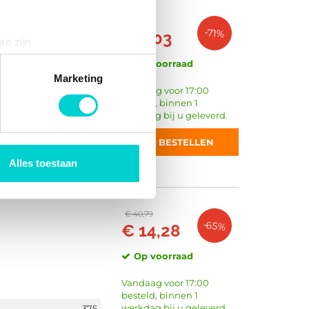
€ 7,02
-71%
€ 2,03
an zijn
rinting)
Op voorraad
t
detailgedeelte
in. U kunt uw
Marketing
Vandaag voor 17:00
besteld, binnen 1
werkdag bij u geleverd.
Achter
 media te bieden en om ons
350
BESTELLEN
ze partners voor social
erblad zonder spoiler
nformatie die u aan ze heeft
Alles toestaan
€ 40,79
-65%
€ 14,28
Op voorraad
Vandaag voor 17:00
besteld, binnen 1
werkdag bij u geleverd.
375