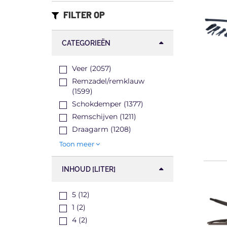
FILTER OP
CATEGORIEËN
Veer (2057)
Remzadel/remklauw
(1599)
Schokdemper (1377)
Remschijven (1211)
Draagarm (1208)
Toon meer
INHOUD [LITER]
5 (12)
1 (2)
4 (2)