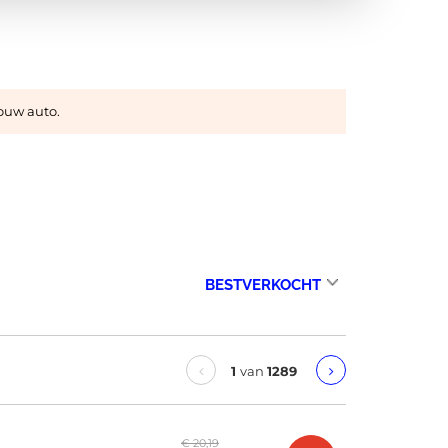
jouw auto.
1
van
1289
€ 20,19