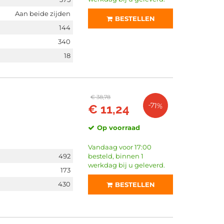
Aan beide zijden
BESTELLEN
144
340
18
€ 38,78
-71%
€ 11,24
Op voorraad
Vandaag voor 17:00
492
besteld, binnen 1
werkdag bij u geleverd.
173
430
BESTELLEN