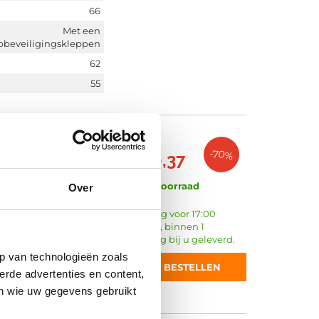
66
Met een
pbeveiligingskleppen
62
55
€ 34,57
-70%
€ 10,37
Op voorraad
Over
Vandaag voor 17:00
530
besteld, binnen 1
werkdag bij u geleverd.
218
p van technologieën zoals
425
BESTELLEN
erde advertenties en content,
en wie uw gegevens gebruikt