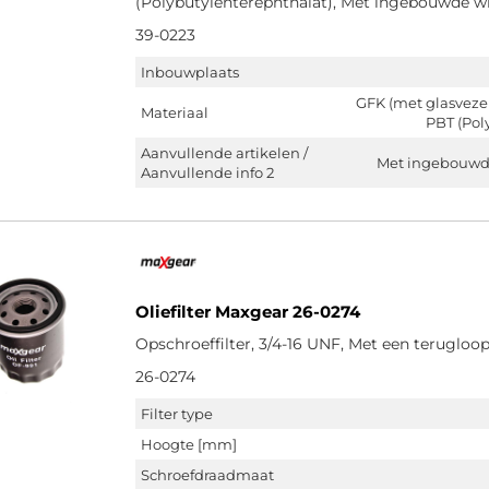
(Polybutylenterephthalat), Met ingebouwde w
39-0223
Inbouwplaats
GFK (met glasvezel 
Materiaal
PBT (Pol
Aanvullende artikelen /
Met ingebouwde
Aanvullende info 2
Oliefilter Maxgear 26-0274
Opschroeffilter, 3/4-16 UNF, Met een terugloo
26-0274
Filter type
Hoogte [mm]
Schroefdraadmaat