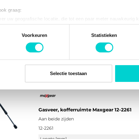
 ook graag:
er uw geografische locatie, die tot een paar meter nauwkeurig k
Ruitenwisserblad Maxgear 39-0304
n door het actief te scannen op specifieke eigenschappen (fingerp
Achter, Beugel wisserblad zonder spoiler
onlijke gegevens worden verwerkt en stel uw voorkeuren in he
Voorkeuren
Statistieken
39-0304
jzigen of intrekken in de Cookieverklaring.
Inbouwplaats
ent en advertenties te personaliseren, om functies voor social
Lengte [mm]
. Ook delen we informatie over uw gebruik van onze site met on
Ruitenwisserblad uitvoering
Beugel wiss
e. Deze partners kunnen deze gegevens combineren met andere i
Selectie toestaan
erzameld op basis van uw gebruik van hun services.
Gasveer, kofferruimte Maxgear 12-2261
Aan beide zijden
12-2261
Lengte [mm]