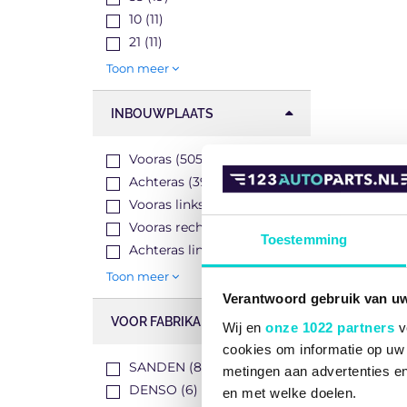
10 (11)
21 (11)
Toon meer
INBOUWPLAATS
Vooras (5053)
Achteras (3991)
Vooras links (2565)
Vooras rechts (2513)
Toestemming
Achteras links (1174)
Toon meer
Verantwoord gebruik van u
VOOR FABRIKANT
Wij en
onze 1022 partners
v
cookies om informatie op uw 
SANDEN (8)
metingen aan advertenties en
DENSO (6)
en met welke doelen.