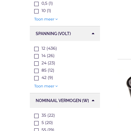
0,5 (1)
10 (1)
Toon meer
SPANNING (VOLT)
12 (436)
14 (26)
24 (23)
85 (12)
42 (9)
Toon meer
NOMINAAL VERMOGEN [W]
35 (22)
5 (20)
55 (19)