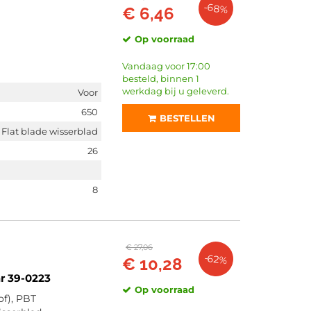
-68%
€ 6,46
Op voorraad
Vandaag voor 17:00
besteld, binnen 1
werkdag bij u geleverd.
Voor
650
BESTELLEN
Flat blade wisserblad
26
8
€ 27,06
-62%
€ 10,28
r 39-0223
Op voorraad
of), PBT