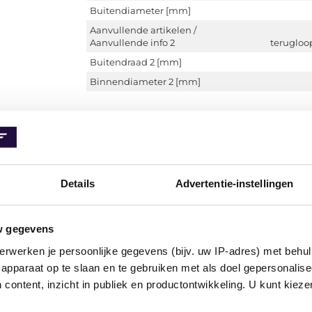
Buitendiameter [mm]
Aanvullende artikelen /
Aanvullende info 2
terugloo
Buitendraad 2 [mm]
Binnendiameter 2 [mm]
Gasveer, kofferruimte Maxgear 12-2274
Details
Advertentie-instellingen
12-2274
Lengte [mm]
w gegevens
Slag [mm]
erwerken je persoonlijke gegevens (bijv. uw IP-adres) met behul
Uitwerpkracht [N]
apparaat op te slaan en te gebruiken met als doel gepersonalise
 content, inzicht in publiek en productontwikkeling. U kunt kiez