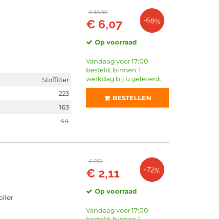
€ 18,98
-68%
€ 6,07
Op voorraad
Vandaag voor 17:00
besteld, binnen 1
werkdag bij u geleverd.
Stoffilter
223
BESTELLEN
163
44
€ 7,51
-72%
€ 2,11
Op voorraad
iler
Vandaag voor 17:00