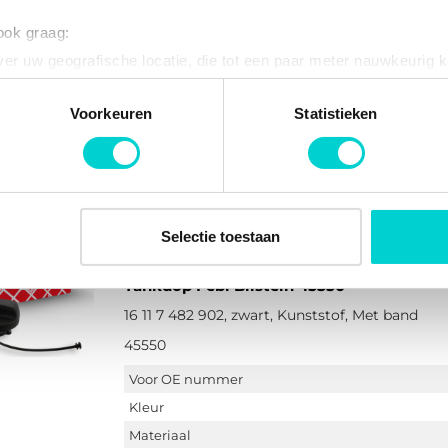
1 reviews
 ook graag:
247601
er uw geografische locatie, die tot een paar meter nauwkeurig k
n door het actief te scannen op specifieke eigenschappen (fingerp
Kleur
onlijke gegevens worden verwerkt en stel uw voorkeuren in he
Voorkeuren
Statistieken
Vergrendelingsysteem
jzigen of intrekken in de Cookieverklaring.
Aanvullende artikelen / Aanvullende info 2
ent en advertenties te personaliseren, om functies voor social
. Ook delen we informatie over uw gebruik van onze site met on
e. Deze partners kunnen deze gegevens combineren met andere i
Selectie toestaan
erzameld op basis van uw gebruik van hun services.
Tankdop Febi Bilstein 45550
16 11 7 482 902, zwart, Kunststof, Met band
45550
Voor OE nummer
Kleur
Materiaal