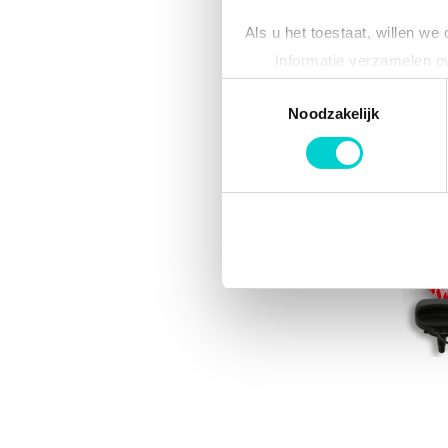
Als u het toestaat, willen we
Informatie verzamelen ov
Uw apparaat identificere
Toestemmingsselectie
Lees meer over hoe uw perso
Noodzakelijk
toestemming op elk moment wi
We gebruiken cookies om cont
websiteverkeer te analyseren
media, adverteren en analys
verstrekt of die ze hebben v