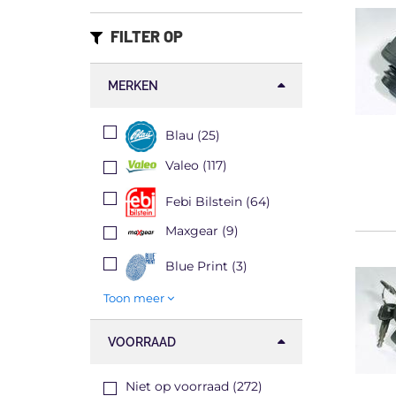
FILTER OP
MERKEN
Blau (25)
Valeo (117)
Febi Bilstein (64)
Maxgear (9)
Blue Print (3)
Toon meer
VOORRAAD
Niet op voorraad (272)