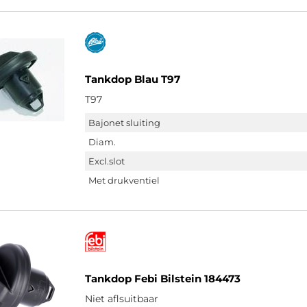
Tankdop Blau T97
T97
Bajonet sluiting
Diam.
Excl.slot
Met drukventiel
Tankdop Febi Bilstein 184473
Niet aflsuitbaar