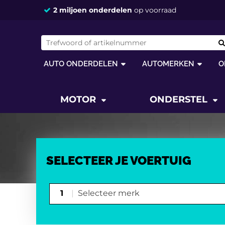
Vandaag besteld,
2 miljoen onderdelen
morgen in huis *
op voorraad
AUTO ONDERDELEN
AUTOMERKEN
O
MOTOR
ONDERSTEL
SELECTEER JE VOERTUIG
1
Selecteer merk