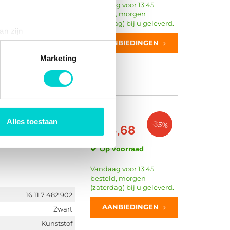
Vandaag voor 13:45
besteld, morgen
(zaterdag) bij u geleverd.
an zijn
AANBIEDINGEN
rinting)
Zwart
t
detailgedeelte
in. U kunt uw
Marketing
Met sleutel
Met ontluchtingsklep
 media te bieden en om ons
ze partners voor social
Vanaf
nformatie die u aan ze heeft
Alles toestaan
-35%
€ 18,68
Op voorraad
Vandaag voor 13:45
besteld, morgen
(zaterdag) bij u geleverd.
16 11 7 482 902
AANBIEDINGEN
Zwart
Kunststof