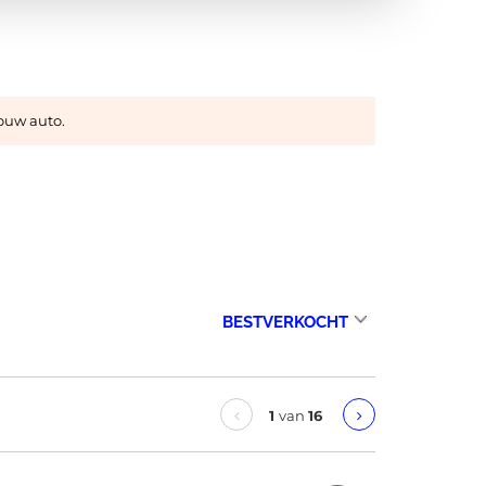
jouw auto.
1
van
16