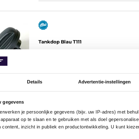
Tankdop Blau T111
T111
Belucht
Diam.
Excl.slot
Details
Advertentie-instellingen
w gegevens
erwerken je persoonlijke gegevens (bijv. uw IP-adres) met behul
apparaat op te slaan en te gebruiken met als doel gepersonalise
 content, inzicht in publiek en productontwikkeling. U kunt kiez
Tankdop Valeo 247601
Zwart, Met sleutel, Met ontluchtingsklep