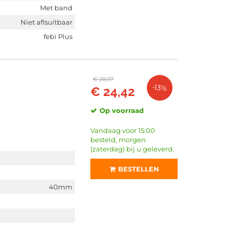
Met band
Niet aflsuitbaar
febi Plus
€ 28,07
-13%
€ 24,42
Op voorraad
Vandaag voor 15:00
besteld, morgen
(zaterdag) bij u geleverd.
BESTELLEN
40mm