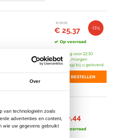
€ 29,16
-13%
€ 25,37
Op voorraad
Vandaag voor 22:30
besteld, morgen
(zaterdag) bij u geleverd.
45mm
BESTELLEN
Over
Vanaf
p van technologieën zoals
€ 30,44
erde advertenties en content,
en wie uw gegevens gebruikt
Op voorraad