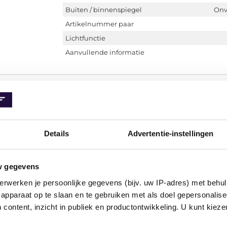
Buiten / binnenspiegel
Onv
Artikelnummer paar
Lichtfunctie
Aanvullende informatie
Buitenspiegelglas rechts HAGUS Van We
Details
Advertentie-instellingen
SPIEGELGLAS RECHTS 5/09+ Verwarmbaar
5894838
w gegevens
Kwaliteit
erwerken je persoonlijke gegevens (bijv. uw IP-adres) met behul
Inbouwplaats
apparaat op te slaan en te gebruiken met als doel gepersonalise
Buiten / binnenspiegel
Te v
 content, inzicht in publiek en productontwikkeling. U kunt kiez
Artikelnummer paar