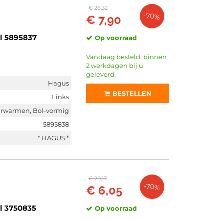
€ 26,32
-70%
€ 7,90
l 5895837
Op voorraad
Vandaag besteld, binnen
2 werkdagen bij u
geleverd.
Hagus
BESTELLEN
Links
erwarmen, Bol-vormig
5895838
* HAGUS *
€ 20,17
-70%
€ 6,05
l 3750835
Op voorraad