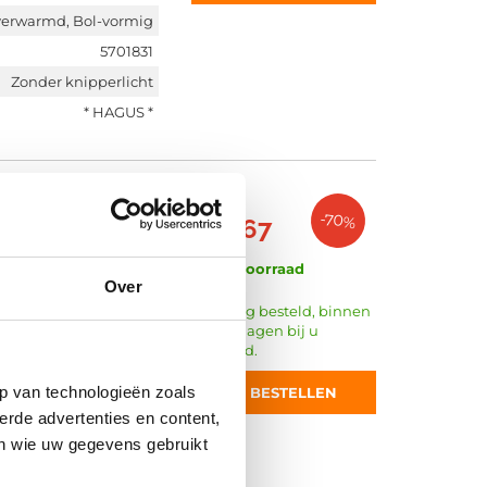
erwarmd, Bol-vormig
5701831
Zonder knipperlicht
* HAGUS *
€ 22,22
-70%
€ 6,67
zel 5894838
Op voorraad
Over
Vandaag besteld, binnen
2 werkdagen bij u
geleverd.
Hagus
p van technologieën zoals
BESTELLEN
Rechts
erde advertenties en content,
erwarmen, Bol-vormig
en wie uw gegevens gebruikt
5894837