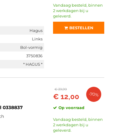
Vandaag besteld, binnen
2 werkdagen bij u
geleverd.
BESTELLEN
Hagus
Links
Bol-vormig
3750836
* HAGUS *
€ 39,99
-70%
€ 12,00
l 0338837
Op voorraad
ch
Vandaag besteld, binnen
2 werkdagen bij u
geleverd.