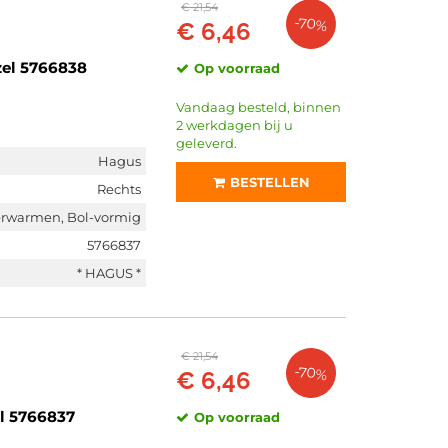
€ 21,54
-70%
€ 6,46
zel 5766838
Op voorraad
Vandaag besteld, binnen
2 werkdagen bij u
geleverd.
Hagus
BESTELLEN
Rechts
erwarmen, Bol-vormig
5766837
* HAGUS *
€ 21,54
-70%
€ 6,46
l 5766837
Op voorraad