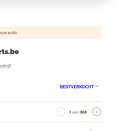
jouw auto.
rts.be
rijf.
1
van
363