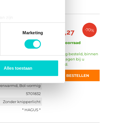
* HAGUS *
an zijn
rinting)
€ 37,53
-70%
€ 11,27
t
detailgedeelte
in. U kunt uw
Marketing
l 5701831
Op voorraad
 media te bieden en om ons
Vandaag besteld, binnen
2 werkdagen bij u
ze partners voor social
geleverd.
nformatie die u aan ze heeft
Alles toestaan
Hagus
BESTELLEN
Links
erwarmd, Bol-vormig
5701832
Zonder knipperlicht
* HAGUS *