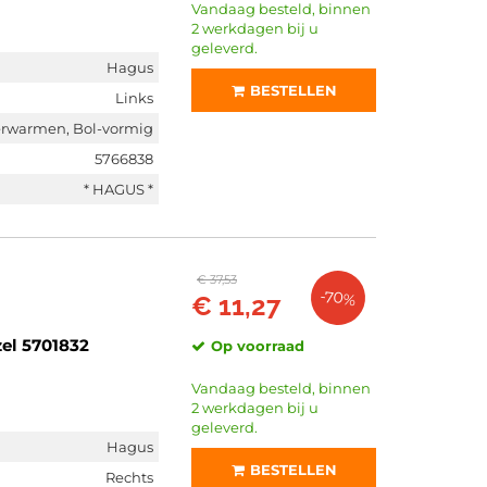
Vandaag besteld, binnen
2 werkdagen bij u
geleverd.
Hagus
BESTELLEN
Links
erwarmen, Bol-vormig
5766838
* HAGUS *
€ 37,53
-70%
€ 11,27
el 5701832
Op voorraad
Vandaag besteld, binnen
2 werkdagen bij u
geleverd.
Hagus
BESTELLEN
Rechts