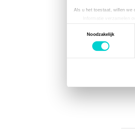
Als u het toestaat, willen we
Informatie verzamelen ov
Uw apparaat identificere
Toestemmingsselectie
Lees meer over hoe uw perso
Noodzakelijk
toestemming op elk moment wi
We gebruiken cookies om cont
websiteverkeer te analyseren
media, adverteren en analys
verstrekt of die ze hebben v