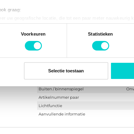
Aanvullende informatie
 ook graag:
er uw geografische locatie, die tot een paar meter nauwkeurig k
n door het actief te scannen op specifieke eigenschappen (fingerp
onlijke gegevens worden verwerkt en stel uw voorkeuren in he
Voorkeuren
Statistieken
jzigen of intrekken in de Cookieverklaring.
Buitenspiegelglas links HAGUS Van Weze
SPIEGELGLAS LINKS
ent en advertenties te personaliseren, om functies voor social
5701831
. Ook delen we informatie over uw gebruik van onze site met on
e. Deze partners kunnen deze gegevens combineren met andere i
Selectie toestaan
Kwaliteit
erzameld op basis van uw gebruik van hun services.
Inbouwplaats
Buiten / binnenspiegel
Onv
Artikelnummer paar
Lichtfunctie
Aanvullende informatie