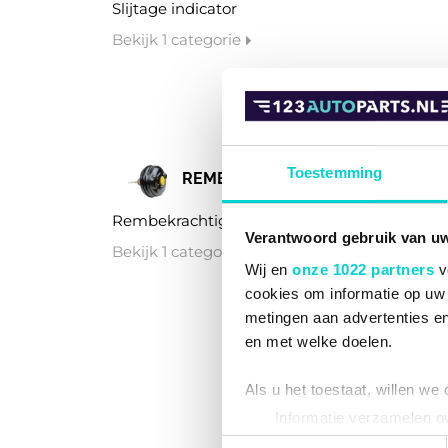
Slijtage indicator
Bekijk 1 categorie
Toestemming
REMBEKRACHTIGER
Rembekrachtiger
Verantwoord gebruik van u
Bekijk 1 categorie
Wij en
onze 1022 partners
v
cookies om informatie op uw 
metingen aan advertenties en
en met welke doelen.
Als u het toestaat, willen we
Informatie verzamelen ov
Uw apparaat identificere
Toestemmingsselectie