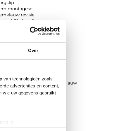
orgclip
em montageset
emklauw revisie
emschijfschroef
ekijk alle 4 categoriëen
Over
REMKLAUWEN
shoes, remklauwgeleiding
eleidebout, remklauw
eleidehuls, remklauw
p van technologieën zoals
ntluchtingsschroef/-klep, remklauw
erde advertenties en content,
akkingset, remklauw
en wie uw gegevens gebruikt
emklauwhouderset
emzadel/remklauw
telmotor remzadel (handrem)
ekijk alle 8 categoriëen
an zijn
rinting)