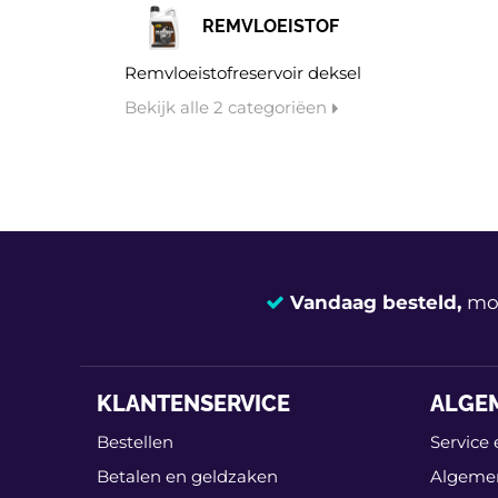
REMVLOEISTOF
Remvloeistofreservoir deksel
Bekijk alle 2 categoriëen
Vandaag besteld,
mor
KLANTENSERVICE
ALGE
Bestellen
Service 
Betalen en geldzaken
Algeme