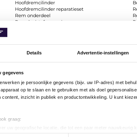
Hoofdremcilinder
B
Hoofdremcilinder reparatieset
R
Rem onderdeel
R
Remvloeistofreservoir
R
Bekijk alle 4 categoriëen
B
Details
Advertentie-instellingen
REMBLOKKEN
Remblokset
A
w gegevens
G
Bekijk 1 categorie
G
erwerken je persoonlijke gegevens (bijv. uw IP-adres) met behul
O
apparaat op te slaan en te gebruiken met als doel gepersonalise
P
 content, inzicht in publiek en productontwikkeling. U kunt kiez
R
R
S
 ook graag:
B
er uw geografische locatie, die tot een paar meter nauwkeurig k
n door het actief te scannen op specifieke eigenschappen (fingerp