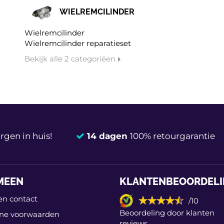
WIELREMCILINDER
Wielremcilinder
Wielremcilinder reparatieset
Bekijk alle 2 categoriëen
gen in huis!
14 dagen
100% retourgarantie
MEEN
KLANTENBEOORDEL
en contact
/10
Beoordeling door klanten
ne voorwaarden
reviews