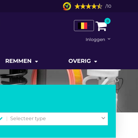
/
10
0
Inloggen
REMMEN
OVERIG
Selecteer type