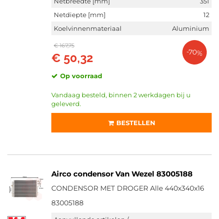
Netbreedte [mm]
351
Netdiepte [mm]
12
Koelvinnenmateriaal
Aluminium
€ 167,75
-70%
€ 50,32
Op voorraad
Vandaag besteld, binnen 2 werkdagen bij u
geleverd.
BESTELLEN
Airco condensor Van Wezel 83005188
CONDENSOR MET DROGER Alle 440x340x16
83005188