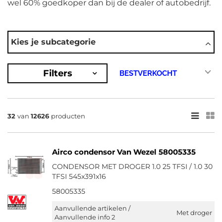
wel 60% goedkoper dan bij de dealer of autobedrijf.
AUTOMERKEN
Kies je subcategorie
Abarth
Ac
Acura
Filters
Alfa Romeo
Alpina
Toon meer
×
32
van
12626
producten
12626
Resultaten
Airco condensor Van Wezel 58005335
×
CONDENSOR MET DROGER 1.0 25 TFSI / 1.0 30
MERKEN
TFSI 545x391x16
Van Wezel (1045)
58005335
Nissens (1384)
Aanvullende artikelen /
Met droger
NRF (1072)
Aanvullende info 2