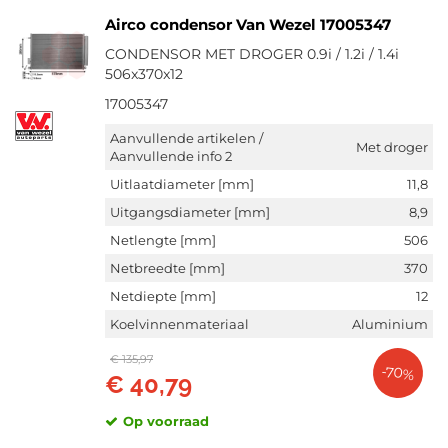
Airco condensor Van Wezel 17005347
CONDENSOR MET DROGER 0.9i / 1.2i / 1.4i
506x370x12
17005347
Aanvullende artikelen /
Met droger
Aanvullende info 2
Uitlaatdiameter [mm]
11,8
Uitgangsdiameter [mm]
8,9
Netlengte [mm]
506
Netbreedte [mm]
370
Netdiepte [mm]
12
Koelvinnenmateriaal
Aluminium
€ 135,97
-70%
€ 40,79
Op voorraad