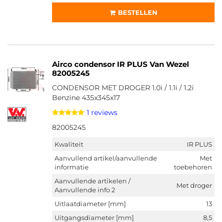
BESTELLEN
Airco condensor IR PLUS Van Wezel
82005245
CONDENSOR MET DROGER 1.0i / 1.1i / 1.2i
Benzine 435x345x17
1 reviews
82005245
Kwaliteit
IR PLUS
Aanvullend artikel/aanvullende
Met
informatie
toebehoren
Aanvullende artikelen /
Met droger
Aanvullende info 2
Uitlaatdiameter [mm]
13
Uitgangsdiameter [mm]
8,5