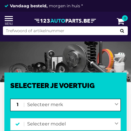
Vandaag besteld,
morgen in huis *
0
SELECTEER JE VOERTUIG
1
Selecteer merk
Selecteer model