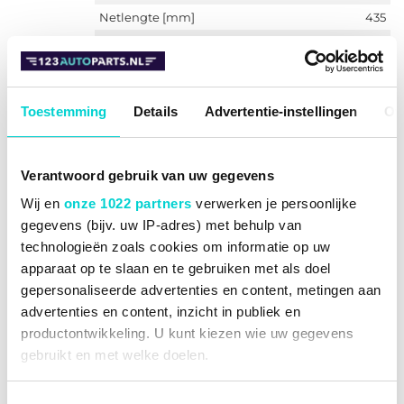
Netlengte [mm]
435
Netbreedte [mm]
345
Netdiepte [mm]
17
Koelvinnenmateriaal
Aluminium
Toestemming
Details
Advertentie-instellingen
Ov
*** IR PLUS
Aanvullende informatie
***
€ 170,80
Verantwoord gebruik van uw gegevens
-70%
€ 51,24
Wij en
onze 1022 partners
verwerken je persoonlijke
Op voorraad
gegevens (bijv. uw IP-adres) met behulp van
technologieën zoals cookies om informatie op uw
Vandaag besteld, binnen 2 werkdagen bij u
apparaat op te slaan en te gebruiken met als doel
geleverd.
gepersonaliseerde advertenties en content, metingen aan
BESTELLEN
advertenties en content, inzicht in publiek en
productontwikkeling. U kunt kiezen wie uw gegevens
gebruikt en met welke doelen.
Als u het toestaat, willen we ook graag:
Airco condensor Van Wezel 27005236