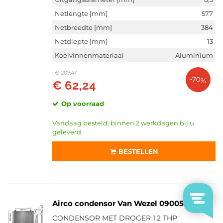
Netlengte [mm]
577
Netbreedte [mm]
384
Netdiepte [mm]
13
Koelvinnenmateriaal
Aluminium
€ 207,47
-70%
€ 62,24
Op voorraad
Vandaag besteld, binnen 2 werkdagen bij u
geleverd.
BESTELLEN
Airco condensor Van Wezel 09005231
CONDENSOR MET DROGER 1.2 THP