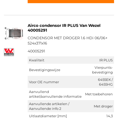
Airco condensor IR PLUS Van Wezel
40005291
CONDENSOR MET DROGER 1.6 HDi 06/06+
524x371x16
40005291
Kwaliteit
IR PLUS
Vierpunts-
Bevestigingswijze
bevestiging
6455EK /
Voor OE nummer
6455HG
Aanvullend
Met toebehoren
artikel/aanvullende informatie
Aanvullende artikelen /
Met droger
Aanvullende info 2
Uitlaatdiameter [mm]
14,3