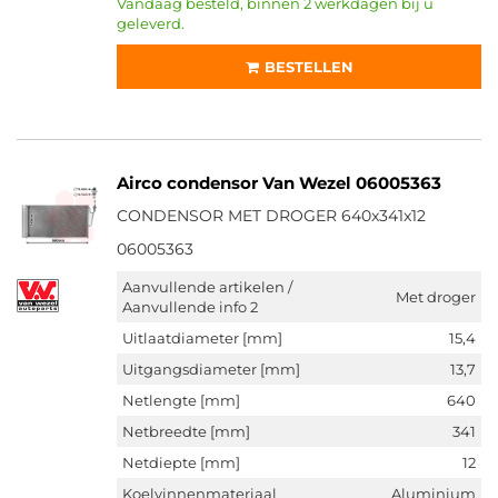
Vandaag besteld, binnen 2 werkdagen bij u
geleverd.
BESTELLEN
Airco condensor Van Wezel 06005363
CONDENSOR MET DROGER 640x341x12
06005363
Aanvullende artikelen /
Met droger
Aanvullende info 2
Uitlaatdiameter [mm]
15,4
Uitgangsdiameter [mm]
13,7
Netlengte [mm]
640
Netbreedte [mm]
341
Netdiepte [mm]
12
Koelvinnenmateriaal
Aluminium