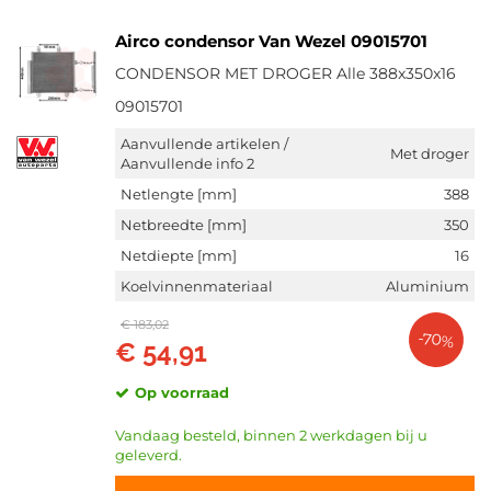
Airco condensor Van Wezel 09015701
CONDENSOR MET DROGER Alle 388x350x16
09015701
Aanvullende artikelen /
Met droger
Aanvullende info 2
Netlengte [mm]
388
Netbreedte [mm]
350
Netdiepte [mm]
16
Koelvinnenmateriaal
Aluminium
€ 183,02
-70%
€ 54,91
Op voorraad
Vandaag besteld, binnen 2 werkdagen bij u
geleverd.