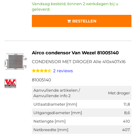
Vandaag besteld, binnen 2 werkdagen bij u
geleverd.
BESTELLEN
Airco condensor Van Wezel 81005140
CONDENSOR MET DROGER Alle 410x407x16
2 reviews
81005140
Aanvullende artikelen /
Met droger
Aanvullende info 2
Uitlaatdiameter [mm]
11,8
Uitgangsdiameter [mm]
8,6
Netlengte [mm]
410
Netbreedte [mm]
407