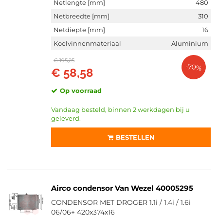
Netlengte [mm]
480
Netbreedte [mm]
310
Netdiepte [mm]
16
Koelvinnenmateriaal
Aluminium
€ 195,25
-70%
€ 58,58
Op voorraad
Vandaag besteld, binnen 2 werkdagen bij u
geleverd.
BESTELLEN
Airco condensor Van Wezel 40005295
CONDENSOR MET DROGER 1.1i / 1.4i / 1.6i
06/06+ 420x374x16