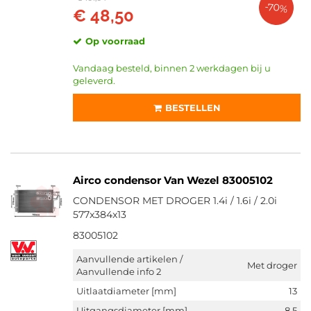
-70%
€ 48,50
Op voorraad
Vandaag besteld, binnen 2 werkdagen bij u
geleverd.
BESTELLEN
Airco condensor Van Wezel 83005102
CONDENSOR MET DROGER 1.4i / 1.6i / 2.0i
577x384x13
83005102
Aanvullende artikelen /
Met droger
Aanvullende info 2
Uitlaatdiameter [mm]
13
Uitgangsdiameter [mm]
8,5