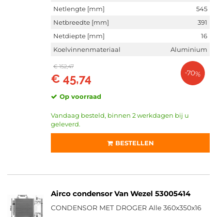
Netlengte [mm]
545
Thermotec (844)
Netbreedte [mm]
391
Ava Cooling (1221)
Netdiepte [mm]
16
Toon meer
Koelvinnenmateriaal
Aluminium
€ 152,47
VOORRAAD
-70%
€ 45,74
Niet op voorraad (6761)
Op voorraad (5865)
Op voorraad
Vandaag besteld, binnen 2 werkdagen bij u
geleverd.
BESTELLEN
Airco condensor Van Wezel 53005414
CONDENSOR MET DROGER Alle 360x350x16