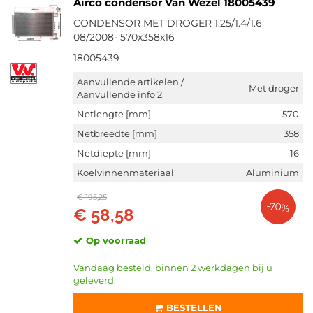
Airco condensor Van Wezel 18005439
CONDENSOR MET DROGER 1.25/1.4/1.6
08/2008- 570x358x16
18005439
Aanvullende artikelen /
Met droger
Aanvullende info 2
Netlengte [mm]
570
Netbreedte [mm]
358
Netdiepte [mm]
16
Koelvinnenmateriaal
Aluminium
€ 195,25
-70%
€ 58,58
Op voorraad
Vandaag besteld, binnen 2 werkdagen bij u
geleverd.
BESTELLEN