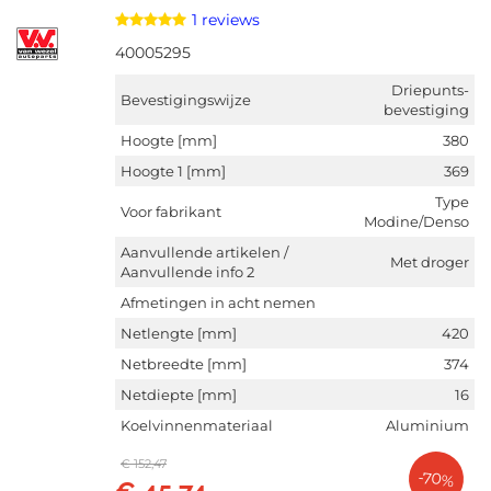
1 reviews
40005295
Driepunts-
Bevestigingswijze
bevestiging
Hoogte [mm]
380
Hoogte 1 [mm]
369
Type
Voor fabrikant
Modine/Denso
Aanvullende artikelen /
Met droger
Aanvullende info 2
Afmetingen in acht nemen
Netlengte [mm]
420
Netbreedte [mm]
374
Netdiepte [mm]
16
Koelvinnenmateriaal
Aluminium
€ 152,47
-70%