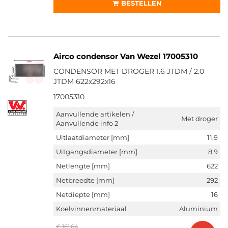
BESTELLEN
Airco condensor Van Wezel 17005310
CONDENSOR MET DROGER 1.6 JTDM / 2.0
JTDM 622x292x16
17005310
Aanvullende artikelen /
Met droger
Aanvullende info 2
Uitlaatdiameter [mm]
11,9
Uitgangsdiameter [mm]
8,9
Netlengte [mm]
622
Netbreedte [mm]
292
Netdiepte [mm]
16
Koelvinnenmateriaal
Aluminium
€ 161,64