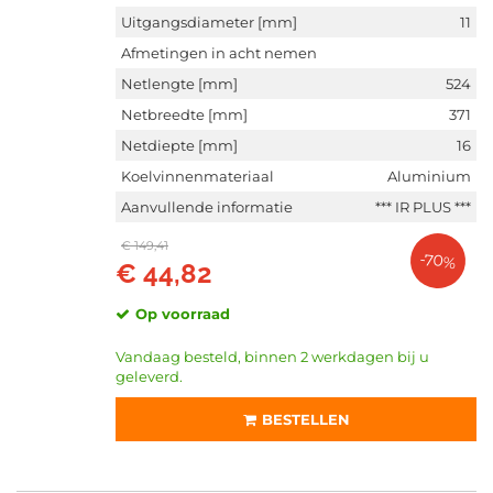
Uitgangsdiameter [mm]
11
Afmetingen in acht nemen
Netlengte [mm]
524
Netbreedte [mm]
371
Netdiepte [mm]
16
Koelvinnenmateriaal
Aluminium
Aanvullende informatie
*** IR PLUS ***
€ 149,41
-70%
€ 44,82
Op voorraad
Vandaag besteld, binnen 2 werkdagen bij u
geleverd.
BESTELLEN