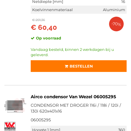
Netdiepte [mm]
16
Koelvinnenmateriaal
Aluminium
€ 201,36
-70%
€ 60,40
Op voorraad
Vandaag besteld, binnen 2 werkdagen bij u
geleverd.
BESTELLEN
Airco condensor Van Wezel 06005295
CONDENSOR MET DROGER 116i / 118i / 120i /
130i 620x401x16
06005295
Hoogte 1 [mm]
360