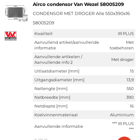
Airco condensor Van Wezel 58005209
CONDENSOR MET DROGER Alle 550x390x16
58005209
Kwaliteit
IR PLUS
Aanvullend artikel/aanvullende
Met
informatie
toebehoren
Aanvullende artikelen /
Met droger
Aanvullende info 2
Uitlaatdiameter [mm]
15
Uitgangsdiameter [mm]
13,9
Netlengte [mm]
550
Netbreedte [mm]
390
Netdiepte [mm]
16
Koelvinnenmateriaal
Aluminium
*** IR PLUS
Aanvullende informatie
***