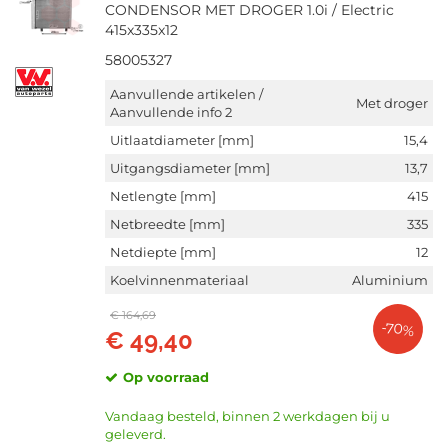
CONDENSOR MET DROGER 1.0i / Electric
415x335x12
58005327
Aanvullende artikelen /
Met droger
Aanvullende info 2
Uitlaatdiameter [mm]
15,4
Uitgangsdiameter [mm]
13,7
Netlengte [mm]
415
Netbreedte [mm]
335
Netdiepte [mm]
12
Koelvinnenmateriaal
Aluminium
€ 164,69
-70%
€ 49,40
Op voorraad
Vandaag besteld, binnen 2 werkdagen bij u
geleverd.