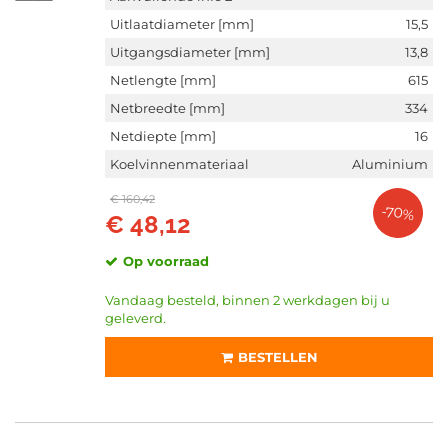
Uitlaatdiameter [mm]
15,5
Uitgangsdiameter [mm]
13,8
Netlengte [mm]
615
Netbreedte [mm]
334
Netdiepte [mm]
16
Koelvinnenmateriaal
Aluminium
€ 160,42
-70%
€ 48,12
Op voorraad
Vandaag besteld, binnen 2 werkdagen bij u
geleverd.
BESTELLEN