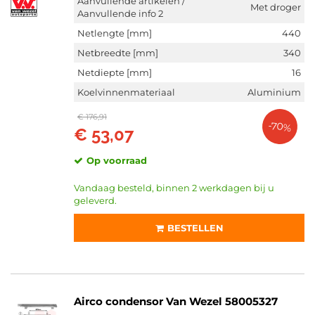
Aanvullende artikelen /
Met droger
Aanvullende info 2
Netlengte [mm]
440
Netbreedte [mm]
340
Netdiepte [mm]
16
Koelvinnenmateriaal
Aluminium
€ 176,91
-70%
€ 53,07
Op voorraad
Vandaag besteld, binnen 2 werkdagen bij u
geleverd.
BESTELLEN
Airco condensor Van Wezel 58005327