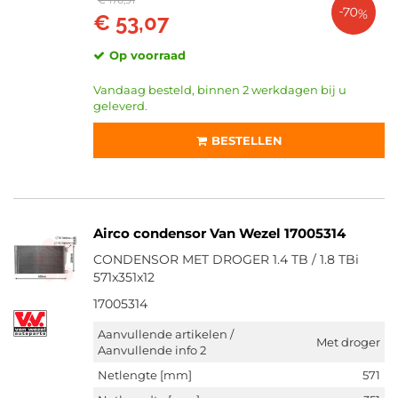
€ 176,91
-70%
€ 53,07
Op voorraad
Vandaag besteld, binnen 2 werkdagen bij u
geleverd.
BESTELLEN
Airco condensor Van Wezel 17005314
CONDENSOR MET DROGER 1.4 TB / 1.8 TBi
571x351x12
17005314
Aanvullende artikelen /
Met droger
Aanvullende info 2
Netlengte [mm]
571