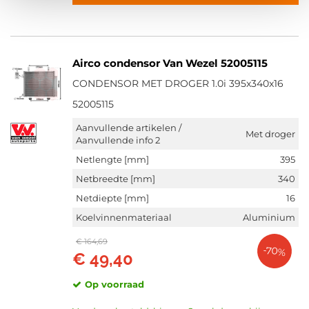
Airco condensor Van Wezel 52005115
CONDENSOR MET DROGER 1.0i 395x340x16
52005115
Aanvullende artikelen /
Met droger
Aanvullende info 2
Netlengte [mm]
395
Netbreedte [mm]
340
Netdiepte [mm]
16
Koelvinnenmateriaal
Aluminium
€ 164,69
-70%
€ 49,40
Op voorraad