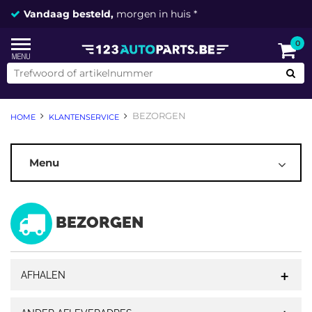
Vandaag besteld,
morgen in huis *
0
BEZORGEN
HOME
KLANTENSERVICE
Menu
ALGEMEEN
BEZORGEN
MIJN ACCOUNT
BEZORGEN
AFHALEN
BESTELLEN