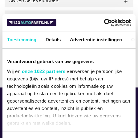
ANDER AFLEVERADRES
BETALEN EN GELDZAKEN
LEVERTIJDEN
PRODUCT EN PRIJS
NIET THUIS BIJ AFLEVEREN
Toestemming
Details
Advertentie-instellingen
Ov
GARANTIE EN DEFECTEN
VERZENDKOSTEN
RETOURNEREN
Verantwoord gebruik van uw gegevens
VERZENDWIJZE
STATIEGELD
Wij en
onze 1022 partners
verwerken je persoonlijke
gegevens (bijv. uw IP-adres) met behulp van
SERVICE EN CONTACT
technologieën zoals cookies om informatie op uw
apparaat op te slaan en te gebruiken met als doel
OVER ONS
gepersonaliseerde advertenties en content, metingen aan
Vandaag besteld,
morgen in huis!
advertenties en content, inzicht in publiek en
productontwikkeling. U kunt kiezen wie uw gegevens
14 dagen
100% retourgarantie
gebruikt en met welke doelen.
KLANTENSERVICE
Deskundig
advies
Als u het toestaat, willen we ook graag: