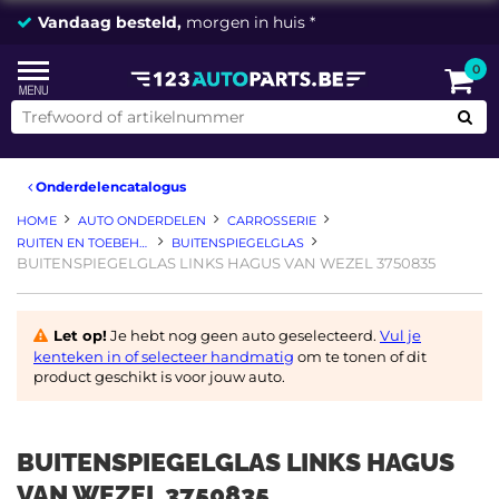
Vandaag besteld,
morgen in huis *
0
Onderdelencatalogus
HOME
AUTO ONDERDELEN
CARROSSERIE
RUITEN EN TOEBEHOREN
BUITENSPIEGELGLAS
BUITENSPIEGELGLAS LINKS HAGUS VAN WEZEL 3750835
Let op!
Je hebt nog geen auto geselecteerd.
Vul je
kenteken in of selecteer handmatig
om te tonen of dit
product geschikt is voor jouw auto.
BUITENSPIEGELGLAS LINKS HAGUS
VAN WEZEL 3750835