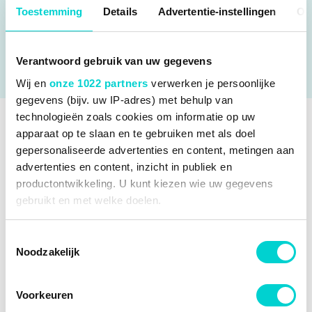
Kwaliteit: Hagus
Toestemming
Details
Advertentie-instellingen
Ov
Inbouwplaats: Links
Buiten / binnenspiegel: Bol-vormig
Verantwoord gebruik van uw gegevens
ALLE SPECIFICATIES
Wij en
onze 1022 partners
verwerken je persoonlijke
gegevens (bijv. uw IP-adres) met behulp van
technologieën zoals cookies om informatie op uw
apparaat op te slaan en te gebruiken met als doel
SPECIFICATIES
gepersonaliseerde advertenties en content, metingen aan
advertenties en content, inzicht in publiek en
Fabrikantcode
3750835
OEM NUMMERS
productontwikkeling. U kunt kiezen wie uw gegevens
Merk
Van Wezel
gebruikt en met welke doelen.
Opel
VERGELIJKBARE PRODUCTEN
Opel
13191929
Categorie
Buitenspiegelglas online bestellen,
Opel
13296269
Als u het toestaat, willen we ook graag:
bespaar tot 60% bij 123autoparts.be
Toestemmingsselectie
TOEPASBAARHEID
Opel
1426474
Abakus 2813G01
€ 10,58
Noodzakelijk
Informatie verzamelen over uw geografische locatie,
Opel
1426555
Bekijk meer
Van Wezel Buitenspiegelglas
DIT ARTIKEL IS GESCHIKT VOOR DE VOLGENDE
die tot een paar meter nauwkeurig kan zijn
PRODUCTBEOORDELINGEN VAN ONZE KLANTEN
Alkar 6431424
€ 6,13
VOERTUIGEN
Uw apparaat identificeren door het actief te scannen
Aanvullende
* HAGUS *
Voorkeuren
informatie
op specifieke eigenschappen (fingerprinting)
J.
10-05-2023