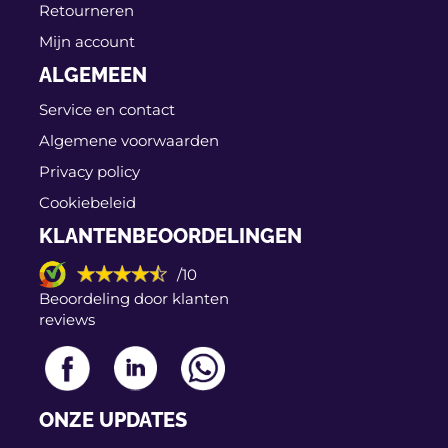
IPD 20-2128
Retourneren
Mijn account
IPD 20-2204
ALGEMEEN
Service en contact
Ijs Group 93-1263
Algemene voorwaarden
KM International
Privacy policy
FI14400
Cookiebeleid
KLANTENBEOORDELINGEN
Lucas LA0409
/10
Mapco 24861
Beoordeling door klanten
reviews
Maxgear 54-0553
€ 29,63
Optibelt 3058SR
ONZE UPDATES
QH QTA1277