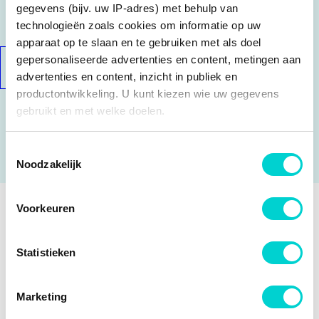
€ 64,49
gegevens (bijv. uw IP-adres) met behulp van
technologieën zoals cookies om informatie op uw
apparaat op te slaan en te gebruiken met als doel
gepersonaliseerde advertenties en content, metingen aan
BESTELLEN
advertenties en content, inzicht in publiek en
productontwikkeling. U kunt kiezen wie uw gegevens
gebruikt en met welke doelen.
Op voorraad
Als u het toestaat, willen we ook graag:
Vandaag besteld, binnen 1 werkdag bij u geleverd.
Toestemmingsselectie
Noodzakelijk
Informatie verzamelen over uw geografische locatie,
die tot een paar meter nauwkeurig kan zijn
Uw apparaat identificeren door het actief te scannen
Voorkeuren
op specifieke eigenschappen (fingerprinting)
SPECIFICATIES
Lees meer over hoe uw persoonlijke gegevens worden
Statistieken
verwerkt en stel uw voorkeuren in het
detailgedeelte
in.
Fabrikantcode
VKM 31058
OEM NUMMERS
U kunt uw toestemming op elk moment wijzigen of
Merk
SKF
intrekken in de Cookieverklaring.
Audi
VERGELIJKBARE PRODUCTEN
Marketing
Audi
038 903 315 AD
Categorie
Spanner poly V-riem online bestellen,
Audi
038 903 315 AG