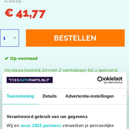
€ 60,54
€ 41,77
BESTELLEN
Op voorraad
Vandaag besteld, binnen 2 werkdagen bij u geleverd.
Toestemming
Details
Advertentie-instellingen
Ov
SNELSTE LEVERING
Verantwoord gebruik van uw gegevens
€ 78,65
Wij en
onze 1022 partners
verwerken je persoonlijke