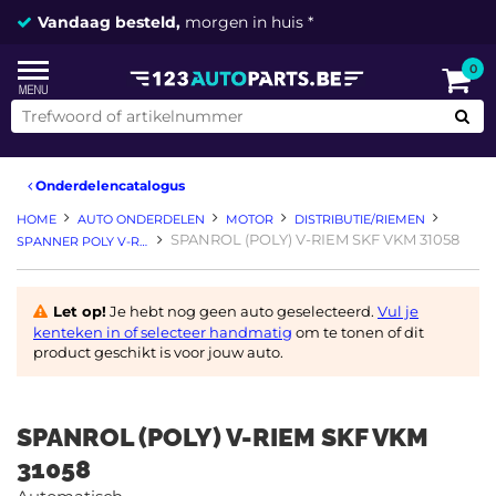
Vandaag besteld,
morgen in huis *
0
Onderdelencatalogus
HOME
AUTO ONDERDELEN
MOTOR
DISTRIBUTIE/RIEMEN
SPANROL (POLY) V-RIEM SKF VKM 31058
SPANNER POLY V-RIEM
Let op!
Je hebt nog geen auto geselecteerd.
Vul je
kenteken in of selecteer handmatig
om te tonen of dit
product geschikt is voor jouw auto.
SPANROL (POLY) V-RIEM SKF VKM
31058