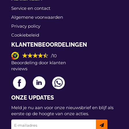
Een praktische, eenvoudige oplossing om
Service en contact
geschaafde en bekraste bumpers te bedekken
Algemene voorwaarden
Verbergt oude krassen, voorkomt nieuwe en
voorkomt dure bumperreparaties!
Privacy policy
Snelle en eenvoudige DIY-pasvorm met behulp van
Cookiebeleid
dubbelzijdige zelfklevende tape
Individueel op maat gemaakt - gegoten in
KLANTENBEOORDELINGEN
recyclebaar ABS-plastic
Verkrijgbaar in 4 verschillende kleuren
/10
Ziet eruit als een origineel in de fabriek gemonteerd
Beoordeling door klanten
product
reviews
Ontworpen en vervaardigd in het Verenigd
Koninkrijk door RGM
ONZE UPDATES
Meld je nu aan voor onze nieuwsbrief en blijf als
eerste op de hoogte van onze acties.