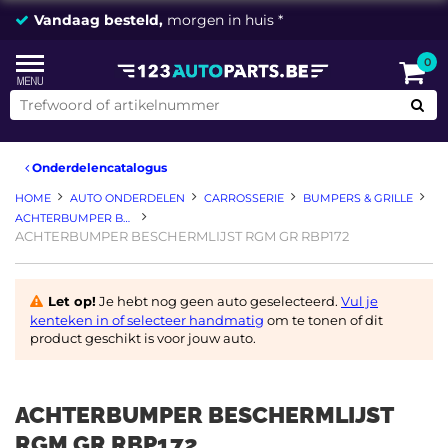
Vandaag besteld,
morgen in huis *
0
Onderdelencatalogus
HOME
AUTO ONDERDELEN
CARROSSERIE
BUMPERS & GRILLE
ACHTERBUMPER BESCHERMING
ACHTERBUMPER BESCHERMLIJST RGM GR RBP172
Let op!
Je hebt nog geen auto geselecteerd.
Vul je
kenteken in of selecteer handmatig
om te tonen of dit
product geschikt is voor jouw auto.
ACHTERBUMPER BESCHERMLIJST
RGM GR RBP172