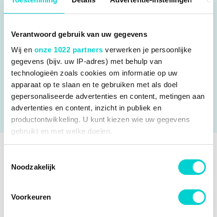
ZET OP WENSENLIJST
ABS Achterbumper beschermlijst passend voor BMW 5-
Verantwoord gebruik van uw gegevens
Serie E61 Touring 2004-2010 (excl. M sport)
ZwartBescherm de achterbumper van jouw auto nu
Wij en
onze 1022 partners
verwerken je persoonlijke
met de RGM achterbumperbeschermer!De meeste
gegevens (bijv. uw IP-adres) met behulp van
moderne voertuigen hebben in kleur gespoten
technologieën zoals cookies om informatie op uw
achterbumpers, die kwetsbaar zijn voor schade en erg
apparaat op te slaan en te gebruiken met als doel
duur zijn om opnie...
gepersonaliseerde advertenties en content, metingen aan
advertenties en content, inzicht in publiek en
LEES VERDER
productontwikkeling. U kunt kiezen wie uw gegevens
gebruikt en met welke doelen.
Als u het toestaat, willen we ook graag:
Toestemmingsselectie
OMSCHRIJVING
Noodzakelijk
Informatie verzamelen over uw geografische locatie,
ABS ACHTERBUMPER
die tot een paar meter nauwkeurig kan zijn
SPECIFICATIES
Uw apparaat identificeren door het actief te scannen
BESCHERMLIJST PASSEND VOOR
Voorkeuren
op specifieke eigenschappen (fingerprinting)
BMW 5-SERIE E61 TOURING 2004-
Fabrikantcode
GR RBP172
TOEPASBAARHEID
Lees meer over hoe uw persoonlijke gegevens worden