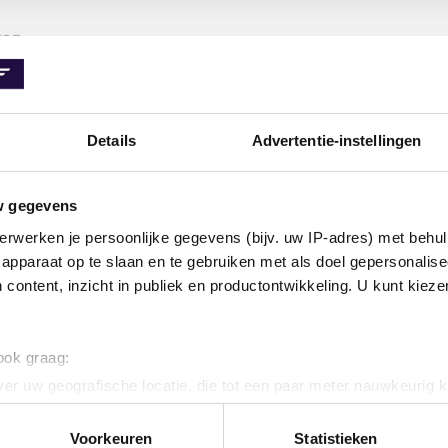
TOF
spaar tot 60%
Details
Advertentie-instellingen
ge kwaliteit tot wel 60% goedkoper dan bij de dealer of
w gegevens
erwerken je persoonlijke gegevens (bijv. uw IP-adres) met behul
apparaat op te slaan en te gebruiken met als doel gepersonalise
 content, inzicht in publiek en productontwikkeling. U kunt kiez
ELEN OVERZICHT
 ook graag:
er uw geografische locatie, die tot een paar meter nauwkeurig k
n door het actief te scannen op specifieke eigenschappen (fingerp
onlijke gegevens worden verwerkt en stel uw voorkeuren in he
Voorkeuren
Statistieken