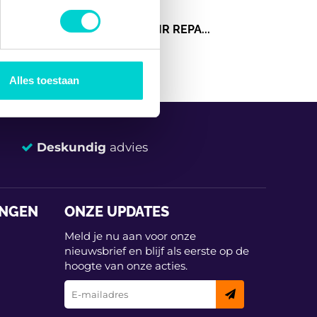
REMVLOEISTOFRESERVOIR REPA...
 media te bieden en om ons
ze partners voor social
nformatie die u aan ze heeft
Alles toestaan
Deskundig
advies
INGEN
ONZE UPDATES
Meld je nu aan voor onze
nieuwsbrief en blijf als eerste op de
hoogte van onze acties.