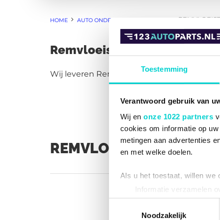
REMVLOEIS
HOME
AUTO ONDERDELEN
REMMEN
Remvloeistof onderdelen, be
Toestemming
Wij leveren Remvloeistof onderdelen van ho
Verantwoord gebruik van u
Wij en
onze 1022 partners
v
cookies om informatie op uw 
metingen aan advertenties en
REMVLOEISTOF ONDERD
en met welke doelen.
Als u het toestaat, willen we
Informatie verzamelen ov
Uw apparaat identificere
Toestemmingsselectie
Lees meer over hoe uw perso
Noodzakelijk