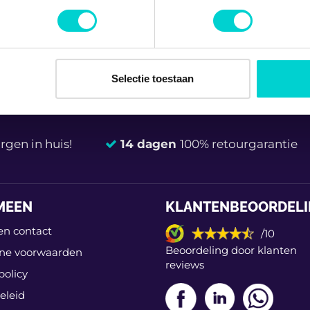
jzigen of intrekken in de Cookieverklaring.
REMVLOEISTOFRESERVOIR DEKS...
ent en advertenties te personaliseren, om functies voor social
. Ook delen we informatie over uw gebruik van onze site met on
e. Deze partners kunnen deze gegevens combineren met andere i
Selectie toestaan
erzameld op basis van uw gebruik van hun services.
gen in huis!
14 dagen
100% retourgarantie
MEEN
KLANTENBEOORDEL
en contact
/10
Beoordeling door klanten
ne voorwaarden
reviews
policy
eleid