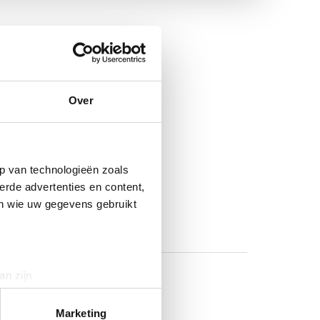
Over
 autobedrijf.
p van technologieën zoals
erde advertenties en content,
en wie uw gegevens gebruikt
an zijn
rinting)
t
detailgedeelte
in. U kunt uw
Marketing