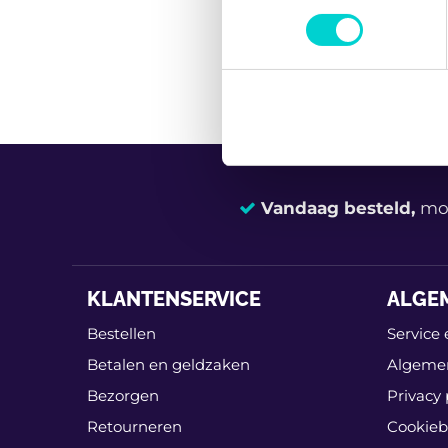
toestemming op elk moment wi
REMVLOEISTOF
We gebruiken cookies om cont
websiteverkeer te analyseren
media, adverteren en analys
verstrekt of die ze hebben v
Vandaag besteld,
mor
KLANTENSERVICE
ALGE
Bestellen
Service 
Betalen en geldzaken
Algeme
Bezorgen
Privacy 
Retourneren
Cookieb