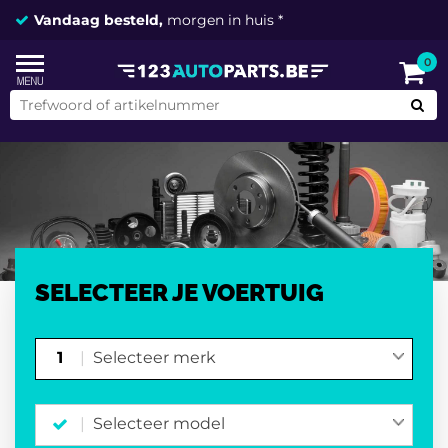
Vandaag besteld,
morgen in huis *
0
SELECTEER JE VOERTUIG
1
Selecteer merk
Selecteer model