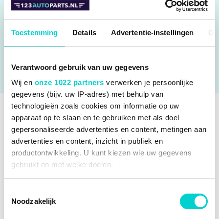
ZET OP WENSENLIJST
Aantal contacten: 1
Toestemming
Details
Advertentie-instellingen
Ov
Vonklengte [mm]: 5
Draaimoment [Nm]: 23
Verantwoord gebruik van uw gegevens
ALLE SPECIFICATIES
Wij en
onze 1022 partners
verwerken je persoonlijke
gegevens (bijv. uw IP-adres) met behulp van
technologieën zoals cookies om informatie op uw
apparaat op te slaan en te gebruiken met als doel
SPECIFICATIES
gepersonaliseerde advertenties en content, metingen aan
advertenties en content, inzicht in publiek en
Fabrikantcode
0 242 135 518
OEM NUMMERS
productontwikkeling. U kunt kiezen wie uw gegevens
Merk
Bosch
gebruikt en met welke doelen.
BMW
FABRIKANT NUMMERS
BMW
12 12 0 034 098
Categorie
Bougie online bestellen, bespaar tot
BMW
12 12 0 035 531
Als u het toestaat, willen we ook graag:
60% bij 123autoparts.be
Toestemmingsselectie
9710
VERGELIJKBARE PRODUCTEN
Noodzakelijk
Mini
Informatie verzamelen over uw geografische locatie,
Bekijk meer
Bosch Bougie
ZR 7 SI 332 S
Mini
12 12 0 034 098
die tot een paar meter nauwkeurig kan zijn
Mini
12 12 0 035 531
TOEPASBAARHEID