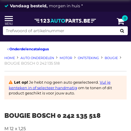
Vandaag besteld,
morgen in huis *
0
Onderdelencatalogus
HOME
AUTO ONDERDELEN
MOTOR
ONTSTEKING
BOUGIE
BOUGIE BOSCH 0 242 135 518
Let op!
Je hebt nog geen auto geselecteerd.
Vul je
kenteken in of selecteer handmatig
om te tonen of dit
product geschikt is voor jouw auto.
BOUGIE BOSCH 0 242 135 518
M 12 x 1,25