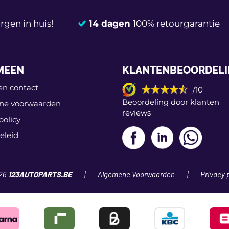
gen in huis!
14 dagen
100% retourgarantie
MEEN
KLANTENBEOORDEL
en contact
/10
Beoordeling door klanten
ne voorwaarden
reviews
policy
eleid
26
123AUTOPARTS.BE
Algemene Voorwaarden
Privacy 