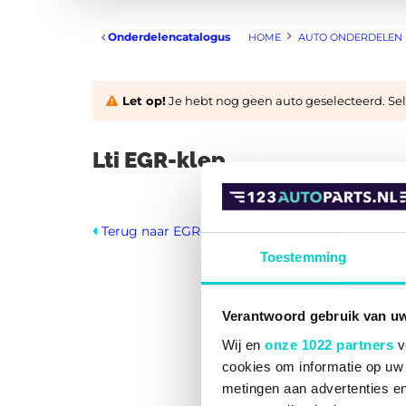
Onderdelencatalogus
HOME
AUTO ONDERDELEN
Let op!
Je hebt nog geen auto geselecteerd. Sele
Lti EGR-klep
Terug naar EGR-klep
Toestemming
Verantwoord gebruik van u
1
van
1
Wij en
onze 1022 partners
v
cookies om informatie op uw 
metingen aan advertenties en