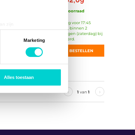
Op voorraad
g
Vandaag voor 17:45
an zijn
besteld, binnen 2
rinting)
werkdagen (zaterdag) bij
Metaal
u geleverd.
t
detailgedeelte
in. U kunt uw
Marketing
Electrisch
BESTELLEN
Met pakkingen
3
 media te bieden en om ons
Rechthoekig
ze partners voor social
nformatie die u aan ze heeft
Alles toestaan
1
van
1