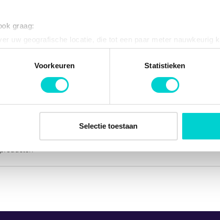
EGR-klep NTK 90639
Metaal, Electrisch, Met pakkingen, rechthoeki
 ook graag:
90639
er uw geografische locatie, die tot een paar meter nauwkeurig k
n door het actief te scannen op specifieke eigenschappen (fingerp
Materiaal
onlijke gegevens worden verwerkt en stel uw voorkeuren in he
Voorkeuren
Statistieken
Werkwijze
jzigen of intrekken in de Cookieverklaring.
Aanvullend artikel/aanvullende informatie
Aantal contacten
ent en advertenties te personaliseren, om functies voor social
Connectorhuisvorm
. Ook delen we informatie over uw gebruik van onze site met on
e. Deze partners kunnen deze gegevens combineren met andere i
Selectie toestaan
erzameld op basis van uw gebruik van hun services.
producten