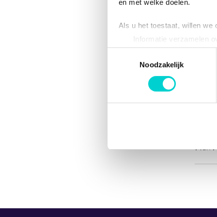
en met welke doelen.
Als u het toestaat, willen we
Informatie verzamelen ov
Uw apparaat identificere
Toestemmingsselectie
Lees meer over hoe uw perso
Noodzakelijk
toestemming op elk moment wi
We gebruiken cookies om cont
websiteverkeer te analyseren
media, adverteren en analys
verstrekt of die ze hebben v
1
van
1