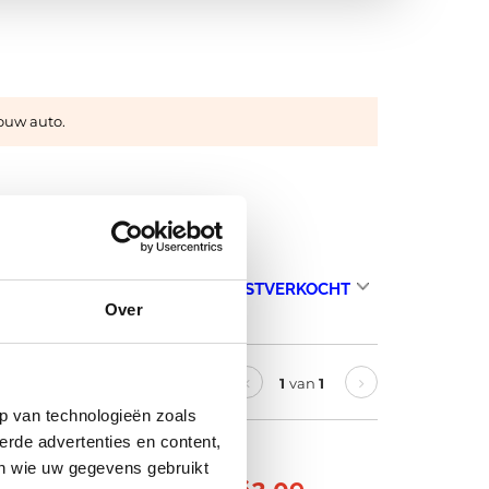
jouw auto.
Over
1
van
1
p van technologieën zoals
erde advertenties en content,
en wie uw gegevens gebruikt
€ 262,09