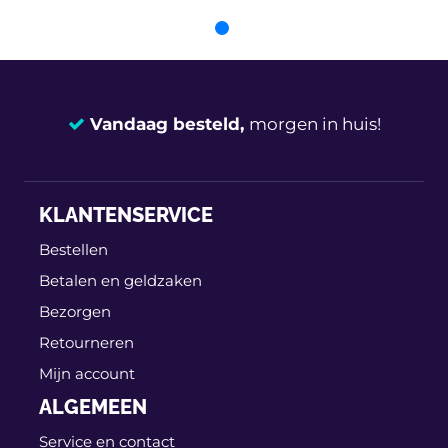
JOHNS 95 41 37-81
Jp Group 1189304570
Vandaag besteld,
morgen in huis!
Klokkerholm
95241061
14 dagen
100% retourgarantie
SPJ L-0491
KLANTENSERVICE
Deskundig
advies
Bestellen
SPJ L-1495
Betalen en geldzaken
Bezorgen
Spilu 13537
Retourneren
TYC 337-0094-1
Mijn account
ALGEMEEN
ULO 3003011
Service en contact