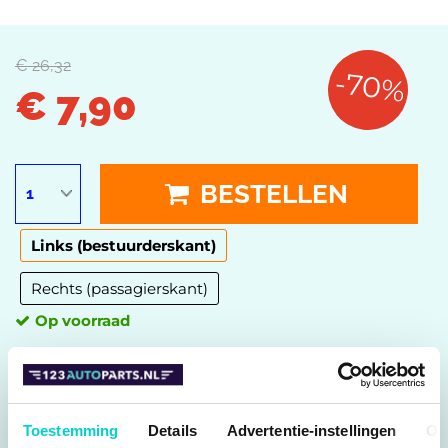
€ 26,32
-70%
€ 7,90
BESTELLEN
Links (bestuurderskant)
Rechts (passagierskant)
Op voorraad
Vandaag voor 15:30 besteld, binnen 1 werkdag bij u
geleverd.
ZET OP WENSENLIJST
Toestemming
Details
Advertentie-instellingen
Ov