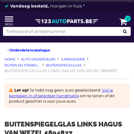
Vandaag besteld,
morgen in huis *
0
Onderdelencatalogus
HOME
AUTO ONDERDELEN
CARROSSERIE
RUITEN EN TOEBEHOREN
BUITENSPIEGELGLAS
BUITENSPIEGELGLAS LINKS HAGUS VAN WEZEL 5894837
Let op!
Je hebt nog geen auto geselecteerd.
Vul je
kenteken in of selecteer handmatig
om te tonen of dit
product geschikt is voor jouw auto.
BUITENSPIEGELGLAS LINKS HAGUS
VAN WEZEL 5894837