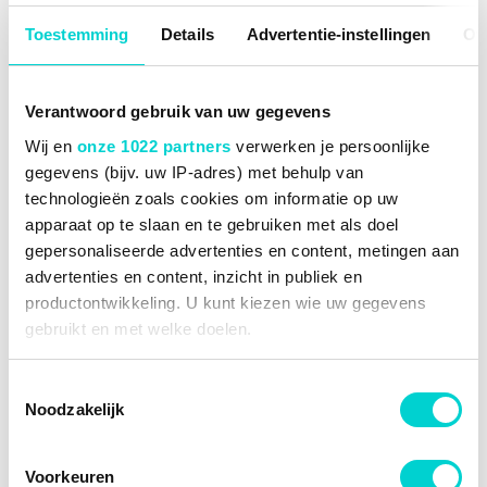
Toestemming
Details
Advertentie-instellingen
Ov
1
van
1
producten
Verantwoord gebruik van uw gegevens
Wij en
onze 1022 partners
verwerken je persoonlijke
Aandrijfas Febest AS-457519
gegevens (bijv. uw IP-adres) met behulp van
AS-457519
technologieën zoals cookies om informatie op uw
apparaat op te slaan en te gebruiken met als doel
Binnendiameter [mm]
45
gepersonaliseerde advertenties en content, metingen aan
Buitendiameter [mm]
75
advertenties en content, inzicht in publiek en
€ 31,71
productontwikkeling. U kunt kiezen wie uw gegevens
-55%
€ 14,27
gebruikt en met welke doelen.
Tijdelijk uitverkocht
Als u het toestaat, willen we ook graag:
Toestemmingsselectie
Noodzakelijk
Informatie verzamelen over uw geografische locatie,
die tot een paar meter nauwkeurig kan zijn
Uw apparaat identificeren door het actief te scannen
Voorkeuren