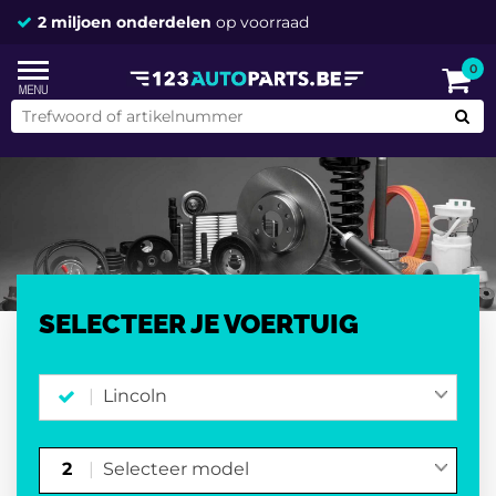
2 miljoen onderdelen
op voorraad
0
SELECTEER JE VOERTUIG
Lincoln
2
Selecteer model