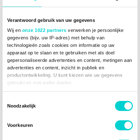
Inbouwplaats
Links
Buiten / binnenspiegel
Te verwarmen
Verantwoord gebruik van uw gegevens
€ 76,87
-56%
€ 33,82
Wij en
onze 1022 partners
verwerken je persoonlijke
gegevens (bijv. uw IP-adres) met behulp van
Op voorraad
technologieën zoals cookies om informatie op uw
Vandaag voor 16:00 besteld, binnen 3 werkdagen
apparaat op te slaan en te gebruiken met als doel
bij u geleverd.
gepersonaliseerde advertenties en content, metingen aan
advertenties en content, inzicht in publiek en
BESTELLEN
productontwikkeling. U kunt kiezen wie uw gegevens
gebruikt en met welke doelen.
Als u het toestaat, willen we ook graag:
Toestemmingsselectie
Buitenspiegelglas Blic 6102-17-1936311P
Noodzakelijk
Informatie verzamelen over uw geografische locatie,
Rechts, Te verwarmen
die tot een paar meter nauwkeurig kan zijn
6102-17-1936311P
Uw apparaat identificeren door het actief te scannen
Voorkeuren
op specifieke eigenschappen (fingerprinting)
Inbouwplaats
Rechts
Lees meer over hoe uw persoonlijke gegevens worden