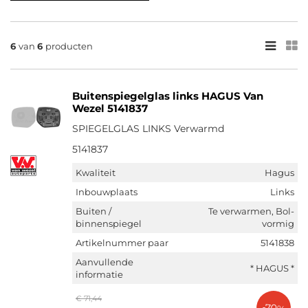
×
MERK
6
van
6
producten
Van Wezel (2)
Bodermann (2)
Buitenspiegelglas links HAGUS Van
Blic (2)
Wezel 5141837
SPIEGELGLAS LINKS Verwarmd
5141837
Kwaliteit
Hagus
Inbouwplaats
Links
Buiten /
Te verwarmen, Bol-
binnenspiegel
vormig
Artikelnummer paar
5141838
Aanvullende
* HAGUS *
informatie
€ 71,44