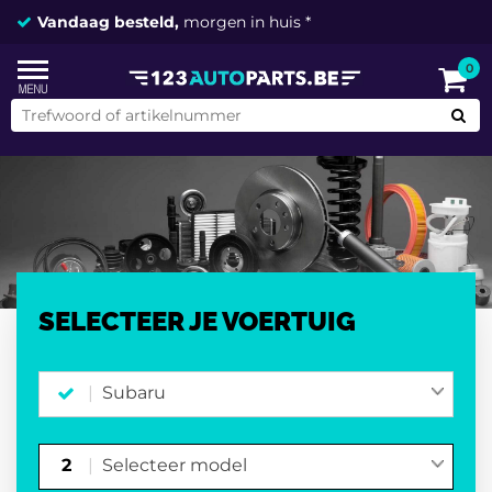
Vandaag besteld,
morgen in huis *
0
SELECTEER JE VOERTUIG
Subaru
2
Selecteer model