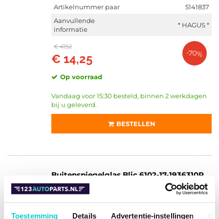
Artikelnummer paar
5141837
Aanvullende
* HAGUS *
informatie
€ 47,52
-70%
€ 14,25
Op voorraad
Vandaag voor 15:30 besteld, binnen 2 werkdagen
bij u geleverd.
BESTELLEN
Buitenspiegelglas Blic 6102-17-1936310P
Links, Te verwarmen
6102-17-1936310P
Toestemming
Details
Advertentie-instellingen
Ov