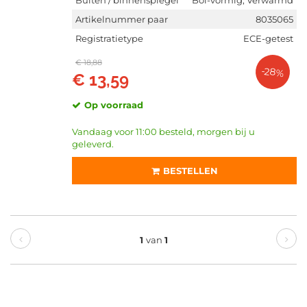
Buiten / binnenspiegel
Bol-vormig, Verwarmd
Artikelnummer paar
8035065
Registratietype
ECE-getest
€ 18,88
-28%
€ 13,59
Op voorraad
Vandaag voor 11:00 besteld, morgen bij u
geleverd.
BESTELLEN
1
van
1